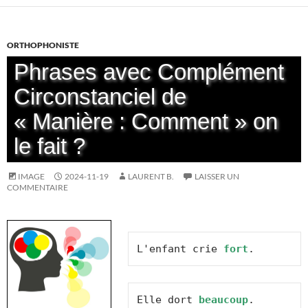
ORTHOPHONISTE
Phrases avec Complément
Circonstanciel de
« Manière : Comment » on
le fait ?
IMAGE
2024-11-19
LAURENT B.
LAISSER UN
COMMENTAIRE
L'enfant crie 
fort
.
Elle dort 
beaucoup
.