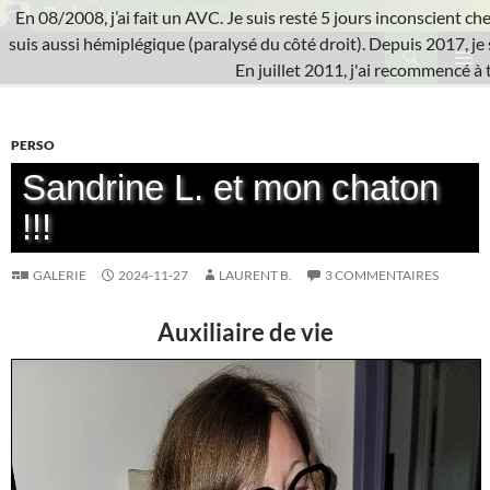
Aller
En 08/2008, j’ai fait un AVC. Je suis resté 5 jours inconscient che
au
Recherche
suis aussi hémiplégique (paralysé du côté droit). Depuis 2017, je 
L'A.V.C.
contenu
En juillet 2011, j'ai recommencé à 
MENU
PRINCI
PERSO
Sandrine L. et mon chaton
!!!
GALERIE
2024-11-27
LAURENT B.
3 COMMENTAIRES
Auxiliaire de vie