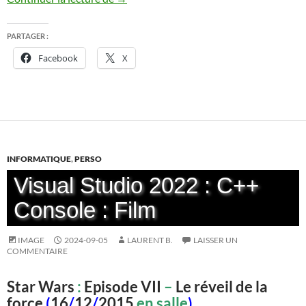
PARTAGER :
Facebook
X
INFORMATIQUE
,
PERSO
Visual Studio 2022 : C++
Console : Film
IMAGE
2024-09-05
LAURENT B.
LAISSER UN
COMMENTAIRE
Star Wars
:
Episode VII
–
Le réveil de la
force
(
16
/
12
/
2015
en salle
)