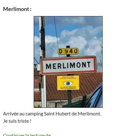
Merlimont :
Arrivée au camping Saint Hubert de Merlimont.
Je suis triste !
Du 07 au 14/09/2024 : Les vacances à M
Continuer la lecture de
→