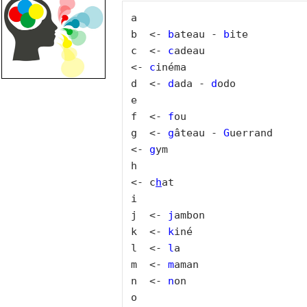
a

b  <- 
b
ateau - 
b
ite

c  <- 
c
adeau                 
<- 
c
inéma

d  <- 
d
ada - 
d
odo

e

f  <- 
f
ou

g  <- 
g
âteau - 
G
uerrand      
<- 
g
ym

h                            
<- c
h
at

i 

j  <- 
j
ambon

k  <- 
k
iné

l  <- 
l
a 

m  <- 
m
aman

n  <- 
n
on

o
