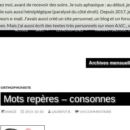
z moi, avant de recevoir des soins. Je suis aphasique : au début, je ne
Je suis aussi hémiplégique (paralysé du côté droit). Depuis 2017, j
urs e-mail. J'avais aussi créé un site personnel, un blog et un foru
n. Mais j'ai aussi écrit des textes très personnels sur mon A.V.C., s
ACCUEIL
L’A.V.C.
LES ACOUPHÈNES
MAMAN ET L’ALCOOL : L’
Archives mensuell
ORTHOPHONISTE
Mots repères – consonnes
IMAGE
2015-10-30
LAURENT B.
UN COMMENTAIRE