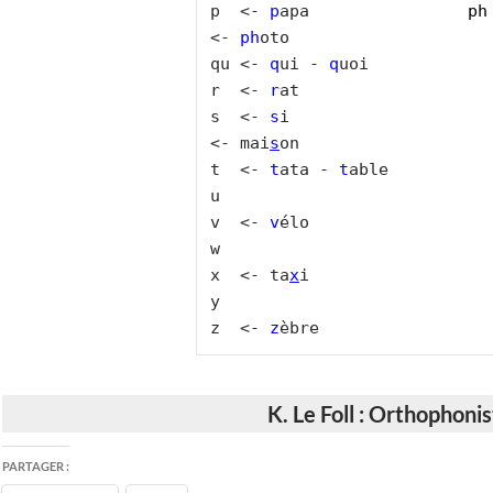
p  <- 
p
apa                
ph
<- 
ph
oto

qu <- 
q
ui - 
q
uoi

r  <- 
r
at

s  <- 
s
i                     
<- mai
s
on

t  <- 
t
ata - 
t
able

u 

v  <- 
v
élo

w 

x  <- ta
x
i

y

z  <- 
z
èbre
K. Le Foll : Orthophoni
PARTAGER :