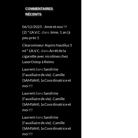
COMMENTAIRES
RÉCENTS
06/12/2025 : Jimie et moi !!!
(2) * L'A.V.C.
dans
Jimie, 1 an (à
peu près !)
Clearomiseur Aspire Nautilus 5
ml * L'A.V.C.
dans
Arrêt de la
cigarette avec nicotines chez
LaserOstop à Reims
Laurent
dans
Sandrine
(l’auxiliaire de vie), Camille
(SAMSAH), la Coordinatrice et
moi !!!
Laurent
dans
Sandrine
(l’auxiliaire de vie), Camille
(SAMSAH), la Coordinatrice et
moi !!!
Laurent
dans
Sandrine
(l’auxiliaire de vie), Camille
(SAMSAH), la Coordinatrice et
moi !!!