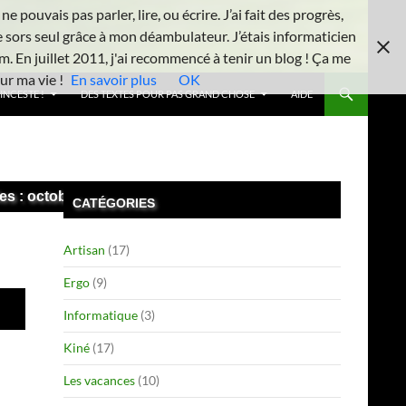
 pouvais pas parler, lire, ou écrire. J’ai fait des progrès,
e sors seul grâce à mon déambulateur. J’étais informaticien
m. En juillet 2011, j'ai recommencé à tenir un blog ! Ça me
ur ma vie !
En savoir plus
OK
INCESTE !
DES TEXTES POUR PAS GRAND CHOSE
AIDE
es : octobre 2015
CATÉGORIES
Artisan
(17)
Ergo
(9)
Informatique
(3)
Kiné
(17)
Les vacances
(10)