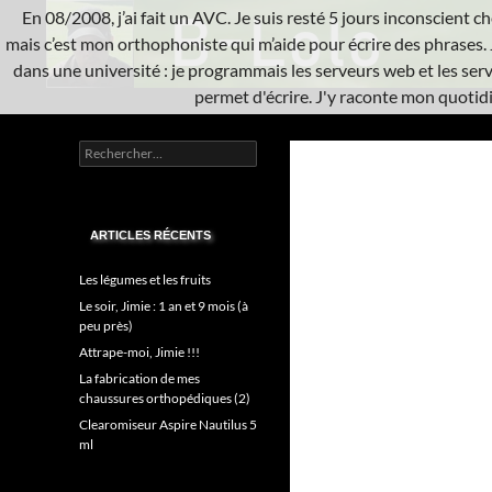
Aller
En 08/2008, j’ai fait un AVC. Je suis resté 5 jours inconscient che
au
mais c’est mon orthophoniste qui m’aide pour écrire des phrases. 
contenu
dans une université : je programmais les serveurs web et les serve
permet d'écrire. J'y raconte mon quotidie
Recherche
L'A.V.C.
Rechercher :
Informatique système
ARTICLES RÉCENTS
Les légumes et les fruits
Le soir, Jimie : 1 an et 9 mois (à
peu près)
Attrape-moi, Jimie !!!
La fabrication de mes
chaussures orthopédiques (2)
Clearomiseur Aspire Nautilus 5
ml