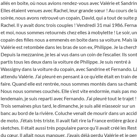
allés en boite, où nous avions rendez-vous avec Valérie et Sandrin
Elles étaient venues avec Rachel, leur grande sœur ! Au cours de l
soirée, nous avons retrouvé un copain, David, qui a tout de suite p
Rachel. Il y avait donc trois couples ! Vendredi 31 mai 1986. Fern
et moi, nous sommes retournés chez elles à mobylette ! Le soir, un
copain des filles nous a emmenés en boite dans sa voiture. Mais là
Valérie est retombée dans les bras de son ex, Philippe. Je la cherch
Depuis la mezzanine, je les ai vus dans un coin de l’escalier. Ils son
partis tous les deux dans la voiture de Philippe. Je suis rentré à
Wassigny dans la voiture du copain, avec Sandrine et Fernando. Là,
attendu Valérie. J’ai pleuré en pensant à ce qu’elle était en train de
faire. Quand elle est rentrée, nous sommes montés dans sa chamb
Nous nous sommes couchés. Elle s’est vite endormie, mais pas moi
lendemain, je suis reparti avec Fernando. J’ai pleuré tout le trajet !
Trois semaines plus tard, le dimanche, je suis allé m’asseoir sur un
banc au bord de la rivière. Coluche venait de mourir dans un acci
de moto. J’étais très triste. Il avait fait rire la France entière grâce 
sketches. Il était aussi très populaire parce qu’il avait créé les Res
du cœur. Il allait nous manquer. J’avais déjà perdu Valérie et je pe