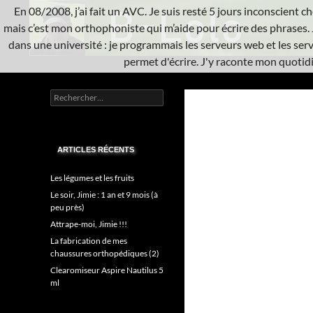
Aller
En 08/2008, j’ai fait un AVC. Je suis resté 5 jours inconscient che
au
mais c’est mon orthophoniste qui m’aide pour écrire des phrases. 
contenu
dans une université : je programmais les serveurs web et les serve
permet d'écrire. J'y raconte mon quotidie
Recherche
L'A.V.C.
Rechercher :
Informatique système
ARTICLES RÉCENTS
Les légumes et les fruits
Le soir, Jimie : 1 an et 9 mois (à
peu près)
Attrape-moi, Jimie !!!
La fabrication de mes
chaussures orthopédiques (2)
Clearomiseur Aspire Nautilus 5
ml