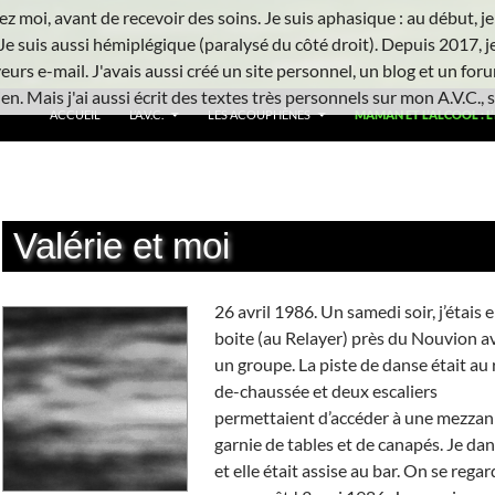
z moi, avant de recevoir des soins. Je suis aphasique : au début, je ne
Je suis aussi hémiplégique (paralysé du côté droit). Depuis 2017, j
urs e-mail. J'avais aussi créé un site personnel, un blog et un foru
n. Mais j'ai aussi écrit des textes très personnels sur mon A.V.C., s
ACCUEIL
L’A.V.C.
LES ACOUPHÈNES
MAMAN ET L’ALCOOL : L’
Valérie et moi
26 avril 1986. Un samedi soir, j’étais 
boite (au Relayer) près du Nouvion a
un groupe. La piste de danse était au 
de-chaussée et deux escaliers
permettaient d’accéder à une mezzan
garnie de tables et de canapés. Je dan
et elle était assise au bar. On se regar