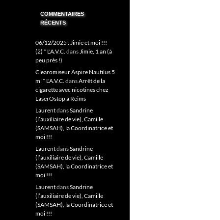
COMMENTAIRES
RÉCENTS
06/12/2025 : Jimie et moi !!!
(2) * L'A.V.C.
dans
Jimie, 1 an (à
peu près !)
Clearomiseur Aspire Nautilus 5
ml * L'A.V.C.
dans
Arrêt de la
cigarette avec nicotines chez
LaserOstop à Reims
Laurent
dans
Sandrine
(l’auxiliaire de vie), Camille
(SAMSAH), la Coordinatrice et
moi !!!
Laurent
dans
Sandrine
(l’auxiliaire de vie), Camille
(SAMSAH), la Coordinatrice et
moi !!!
Laurent
dans
Sandrine
(l’auxiliaire de vie), Camille
(SAMSAH), la Coordinatrice et
moi !!!