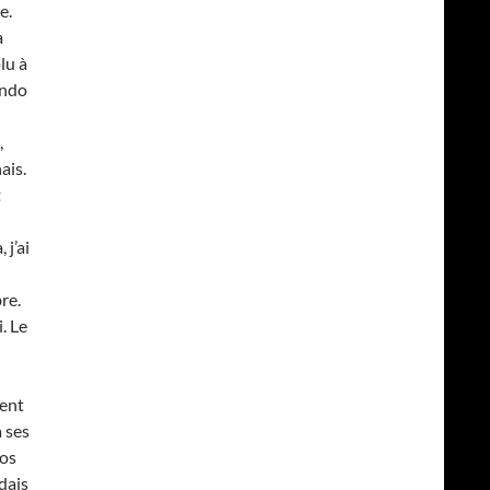
e.
a
lu à
ando
,
ais.
t
 j’ai
re.
. Le
dent
à ses
tos
rdais