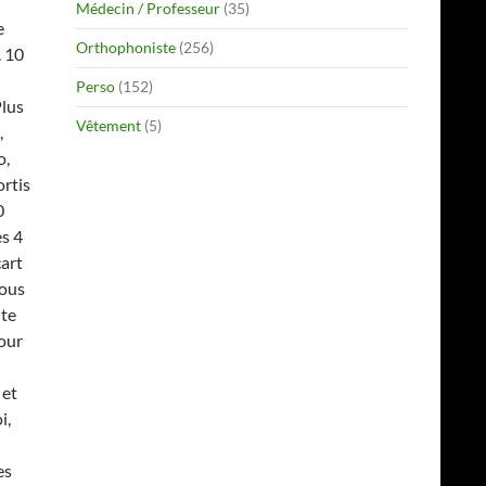
Médecin / Professeur
(35)
e
Orthophoniste
(256)
. 10
Perso
(152)
Plus
Vêtement
(5)
,
o,
ortis
0
s 4
cart
nous
nte
tour
 et
i,
es