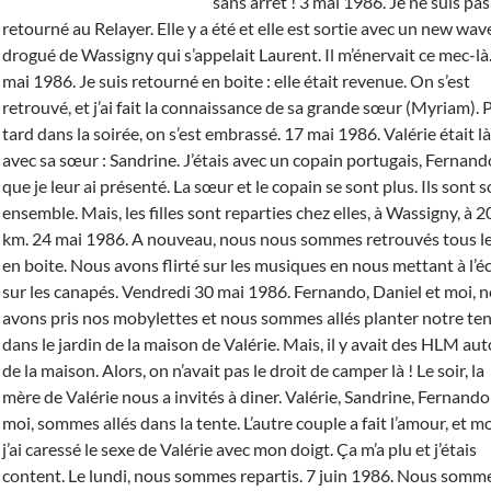
sans arrêt ! 3 mai 1986. Je ne suis pas
retourné au Relayer. Elle y a été et elle est sortie avec un new wav
drogué de Wassigny qui s’appelait Laurent. Il m’énervait ce mec-là
mai 1986. Je suis retourné en boite : elle était revenue. On s’est
retrouvé, et j’ai fait la connaissance de sa grande sœur (Myriam). 
tard dans la soirée, on s’est embrassé. 17 mai 1986. Valérie était là
avec sa sœur : Sandrine. J’étais avec un copain portugais, Fernand
que je leur ai présenté. La sœur et le copain se sont plus. Ils sont s
ensemble. Mais, les filles sont reparties chez elles, à Wassigny, à 2
km. 24 mai 1986. A nouveau, nous nous sommes retrouvés tous le
en boite. Nous avons flirté sur les musiques en nous mettant à l’é
sur les canapés. Vendredi 30 mai 1986. Fernando, Daniel et moi, 
avons pris nos mobylettes et nous sommes allés planter notre te
dans le jardin de la maison de Valérie. Mais, il y avait des HLM au
de la maison. Alors, on n’avait pas le droit de camper là ! Le soir, la
mère de Valérie nous a invités à diner. Valérie, Sandrine, Fernando
moi, sommes allés dans la tente. L’autre couple a fait l’amour, et mo
j’ai caressé le sexe de Valérie avec mon doigt. Ça m’a plu et j’étais
content. Le lundi, nous sommes repartis. 7 juin 1986. Nous somm