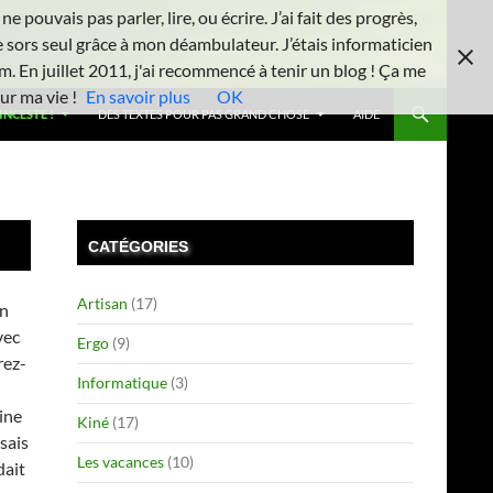
 pouvais pas parler, lire, ou écrire. J’ai fait des progrès,
e sors seul grâce à mon déambulateur. J’étais informaticien
m. En juillet 2011, j'ai recommencé à tenir un blog ! Ça me
ur ma vie !
En savoir plus
OK
INCESTE !
DES TEXTES POUR PAS GRAND CHOSE
AIDE
CATÉGORIES
Artisan
(17)
en
vec
Ergo
(9)
rez-
Informatique
(3)
ine
Kiné
(17)
sais
Les vacances
(10)
dait