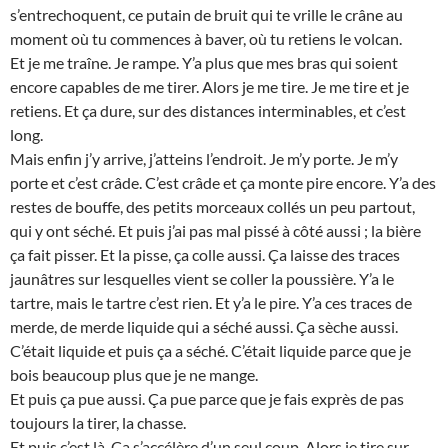
s’entrechoquent, ce putain de bruit qui te vrille le crâne au
moment où tu commences à baver, où tu retiens le volcan.
Et je me traîne. Je rampe. Y’a plus que mes bras qui soient
encore capables de me tirer. Alors je me tire. Je me tire et je
retiens. Et ça dure, sur des distances interminables, et c’est
long.
Mais enfin j’y arrive, j’atteins l’endroit. Je m’y porte. Je m’y
porte et c’est crâde. C’est crâde et ça monte pire encore. Y’a des
restes de bouffe, des petits morceaux collés un peu partout,
qui y ont séché. Et puis j’ai pas mal pissé à côté aussi ; la bière
ça fait pisser. Et la pisse, ça colle aussi. Ça laisse des traces
jaunâtres sur lesquelles vient se coller la poussière. Y’a le
tartre, mais le tartre c’est rien. Et y’a le pire. Y’a ces traces de
merde, de merde liquide qui a séché aussi. Ça sèche aussi.
C’était liquide et puis ça a séché. C’était liquide parce que je
bois beaucoup plus que je ne mange.
Et puis ça pue aussi. Ça pue parce que je fais exprès de pas
toujours la tirer, la chasse.
Et puis c’est là. Ça s’accélère d’un seul coup. Alors je tire sur