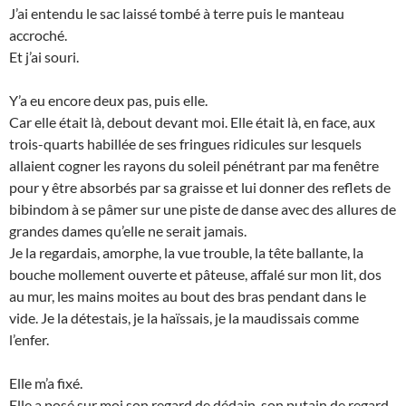
J’ai entendu le sac laissé tombé à terre puis le manteau
accroché.
Et j’ai souri.
Y’a eu encore deux pas, puis elle.
Car elle était là, debout devant moi. Elle était là, en face, aux
trois-quarts habillée de ses fringues ridicules sur lesquels
allaient cogner les rayons du soleil pénétrant par ma fenêtre
pour y être absorbés par sa graisse et lui donner des reflets de
bibindom à se pâmer sur une piste de danse avec des allures de
grandes dames qu’elle ne serait jamais.
Je la regardais, amorphe, la vue trouble, la tête ballante, la
bouche mollement ouverte et pâteuse, affalé sur mon lit, dos
au mur, les mains moites au bout des bras pendant dans le
vide. Je la détestais, je la haïssais, je la maudissais comme
l’enfer.
Elle m’a fixé.
Elle a posé sur moi son regard de dédain, son putain de regard