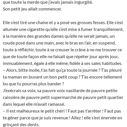
que toute la merde que j’avais jamais ingurgité.
Son petit jeu allait commencer.
Elle s’est tiré une chaise et y a posé ses grosses fesses. Elle s’est
allumée une cigarette qu’elle s’est mise à fumer tranquillement,
à la manière des grandes dames qu’elle ne serait jamais, un
coude posé dans une main, avec le bras en l’air, en suspend,
toute à réfléchir, toute à se creuser le crâne à ne me trouver ce
que de toute façon elle ne faisait que répéter jour après jour,
immuablement, égale à elle même, fidèle à ses sales habitudes.
– Alors, bitte molle, t’as fait qu’ça toute la journée ? T’as pleuré
ta maman en buvant un bon petit coup ? T’as encore tellement
bu que tu pourras plus bander ?
J’exécrais sa voix, sa pauvre voix nasillarde de pauvre petite
caissière de pauvre petit supermarché de pauvre petit quartier
dans lequel elle m’avait ramassé.
– Il est malheureux le petit chéri ! Faut pas t’arrêter ! Faut pas
te gêner parce que je suis revenue ! Allez ! elle s’est énervée en
grinçant des dents.