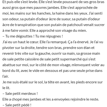
Et puis elle s’est levée. Elle s’est levée poussant de ses gros bras
aussi gros que mes pauvres jambes. Elle s’est approchée de
moi, les mains sur les hanches, la haine dans les yeux. J’ai senti
son odeur, sa putain d’odeur âcre de sueur, sa putain d’odeur
âcre de transpiration que son putain de patchouli venait sucrer
à me faire vomir. Elle a approché son visage du mien.
– Tu me dégouttes ! Tu me répugnes !
J’ai eu un haut le cœur. Elle l’a remarqué. Ça l’a énervé. Je l’ai vu
pivoter sur la droite, tendre son bras, prendre son élan et
revenir très vite sur la gauche, ouvrir sa main, sa grosse main
de sale petite caissière de sale petit supermarché qui s’est
abattue sur moi, sur le côté de mon visage, m’envoyant voler au
bord du lit, avec le vide en dessous et pas une seule prise dans
l’air.
Je me suis étalé sur le sol, la tête en avant, les pieds encore sur
le lit.
– Sale petit merdeux !
Elle a chopé mes jambes et les a envoyées rejoindre le reste.
– Sale petit pédé !