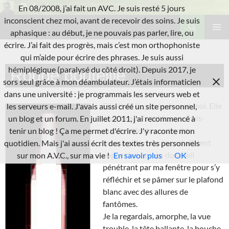
Aller
En 08/2008, j’ai fait un AVC. Je suis resté 5 jours
au
Recherche
inconscient chez moi, avant de recevoir des soins. Je suis
L'A.V.C.
contenu
aphasique : au début, je ne pouvais pas parler, lire, ou
MENU
écrire. J’ai fait des progrès, mais c’est mon orthophoniste
PRINCI
qui m’aide pour écrire des phrases. Je suis aussi
hémiplégique (paralysé du côté droit). Depuis 2017, je
Rouge bouteille
sors seul grâce à mon déambulateur. J’étais informaticien
dans une université : je programmais les serveurs web et
Elle était là, posée devant moi. Elle
les serveurs e-mail. J'avais aussi créé un site personnel,
était là, sur la table, aux trois-
un blog et un forum. En juillet 2011, j'ai recommencé à
quarts vide de son liquide
tenir un blog ! Ça me permet d'écrire. J'y raconte mon
translucide dans lequel allaient
quotidien. Mais j'ai aussi écrit des textes très personnels
cogner les rayons du soleil
sur mon A.V.C., sur ma vie !
En savoir plus
OK
pénétrant par ma fenêtre pour s’y
réfléchir et se pâmer sur le plafond
blanc avec des allures de
fantômes.
Je la regardais, amorphe, la vue
trouble, la tête ballante, la bouche