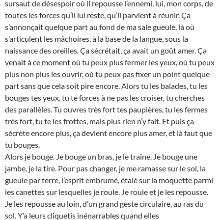
sursaut de désespoir où il repousse l’ennemi, lui, mon corps, de
toutes les forces qu’il lui reste, qu’il parvient à réunir. Ça
s’annonçait quelque part au fond de ma sale gueule, là où
s’articulent les mâchoires, à la base de la langue, sous la
naissance des oreilles. Ça sécrétait, ça avait un goût amer. Ça
venait à ce moment où tu peux plus fermer les yeux, où tu peux
plus non plus les ouvrir, où tu peux pas fixer un point quelque
part sans que cela soit pire encore. Alors tu les balades, tu les
bouges tes yeux, tu te forces à ne pas les croiser, tu cherches
des parallèles. Tu ouvres très fort tes paupières, tu les fermes
très fort, tu te les frottes, mais plus rien n’y fait. Et puis ça
sécrète encore plus, ça devient encore plus amer, et là faut que
tu bouges.
Alors je bouge. Je bouge un bras, je le traîne. Je bouge une
jambe, je la tire. Pour pas changer, je me ramasse sur le sol, la
gueule par terre, l’esprit embrumé, étalé sur la moquette parmi
les canettes sur lesquelles je roule. Je roule et je les repousse.
Je les repousse au loin, d’un grand geste circulaire, au ras du
sol. Y’a leurs cliquetis inénarrables quand elles