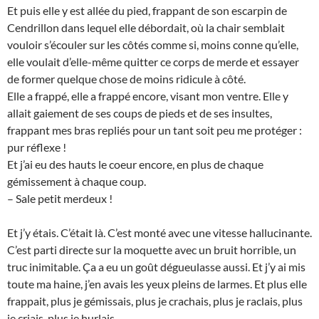
Et puis elle y est allée du pied, frappant de son escarpin de
Cendrillon dans lequel elle débordait, où la chair semblait
vouloir s’écouler sur les côtés comme si, moins conne qu’elle,
elle voulait d’elle-même quitter ce corps de merde et essayer
de former quelque chose de moins ridicule à côté.
Elle a frappé, elle a frappé encore, visant mon ventre. Elle y
allait gaiement de ses coups de pieds et de ses insultes,
frappant mes bras repliés pour un tant soit peu me protéger :
pur réflexe !
Et j’ai eu des hauts le coeur encore, en plus de chaque
gémissement à chaque coup.
– Sale petit merdeux !
Et j’y étais. C’était là. C’est monté avec une vitesse hallucinante.
C’est parti directe sur la moquette avec un bruit horrible, un
truc inimitable. Ça a eu un goût dégueulasse aussi. Et j’y ai mis
toute ma haine, j’en avais les yeux pleins de larmes. Et plus elle
frappait, plus je gémissais, plus je crachais, plus je raclais, plus
je criais, plus je hurlais.