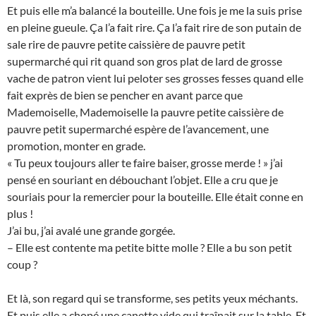
Et puis elle m’a balancé la bouteille. Une fois je me la suis prise
en pleine gueule. Ça l’a fait rire. Ça l’a fait rire de son putain de
sale rire de pauvre petite caissière de pauvre petit
supermarché qui rit quand son gros plat de lard de grosse
vache de patron vient lui peloter ses grosses fesses quand elle
fait exprès de bien se pencher en avant parce que
Mademoiselle, Mademoiselle la pauvre petite caissière de
pauvre petit supermarché espère de l’avancement, une
promotion, monter en grade.
« Tu peux toujours aller te faire baiser, grosse merde ! » j’ai
pensé en souriant en débouchant l’objet. Elle a cru que je
souriais pour la remercier pour la bouteille. Elle était conne en
plus !
J’ai bu, j’ai avalé une grande gorgée.
– Elle est contente ma petite bitte molle ? Elle a bu son petit
coup ?
Et là, son regard qui se transforme, ses petits yeux méchants.
Et puis elle a chopé une canette vide qui traînait sur la table. Et