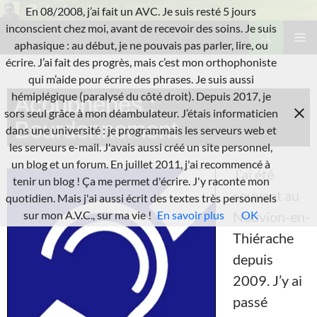
Aller
En 08/2008, j’ai fait un AVC. Je suis resté 5 jours
au
Recherche
inconscient chez moi, avant de recevoir des soins. Je suis
L'A.V.C.
contenu
aphasique : au début, je ne pouvais pas parler, lire, ou
MENU
écrire. J’ai fait des progrès, mais c’est mon orthophoniste
PRINCI
qui m’aide pour écrire des phrases. Je suis aussi
hémiplégique (paralysé du côté droit). Depuis 2017, je
Acouphènes :
sors seul grâce à mon déambulateur. J’étais informaticien
Bourdonnement
dans une université : je programmais les serveurs web et
les serveurs e-mail. J'avais aussi créé un site personnel,
un blog et un forum. En juillet 2011, j'ai recommencé à
J’ai été
tenir un blog ! Ça me permet d'écrire. J'y raconte mon
souvent au
quotidien. Mais j'ai aussi écrit des textes très personnels
Nouvion-en-
sur mon A.V.C., sur ma vie !
En savoir plus
OK
Thiérache
depuis
2009. J’y ai
passé