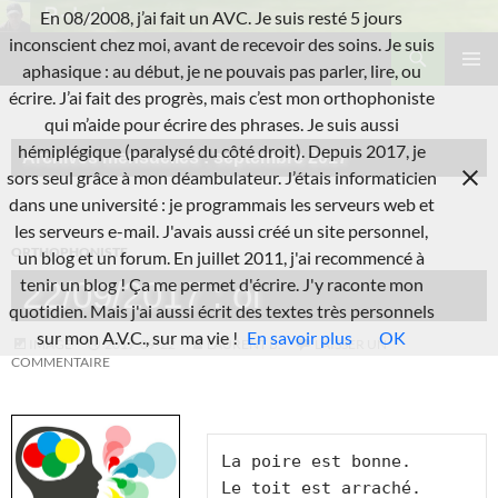
Aller
En 08/2008, j’ai fait un AVC. Je suis resté 5 jours
au
Recherche
inconscient chez moi, avant de recevoir des soins. Je suis
L'A.V.C.
contenu
aphasique : au début, je ne pouvais pas parler, lire, ou
MENU
écrire. J’ai fait des progrès, mais c’est mon orthophoniste
PRINCI
qui m’aide pour écrire des phrases. Je suis aussi
hémiplégique (paralysé du côté droit). Depuis 2017, je
Archives mensuelles : septembre 2017
sors seul grâce à mon déambulateur. J’étais informaticien
dans une université : je programmais les serveurs web et
les serveurs e-mail. J'avais aussi créé un site personnel,
ORTHOPHONISTE
un blog et un forum. En juillet 2011, j'ai recommencé à
tenir un blog ! Ça me permet d'écrire. J'y raconte mon
22/09/2017 : oi
quotidien. Mais j'ai aussi écrit des textes très personnels
sur mon A.V.C., sur ma vie !
En savoir plus
OK
IMAGE
2017-09-22
LAURENT B.
LAISSER UN
COMMENTAIRE
La poire est bonne.

Le toit est arraché.
