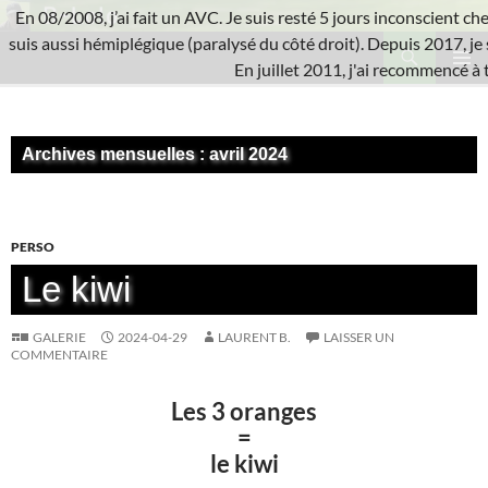
Aller
En 08/2008, j’ai fait un AVC. Je suis resté 5 jours inconscient che
au
Recherche
suis aussi hémiplégique (paralysé du côté droit). Depuis 2017, je 
L'A.V.C.
contenu
En juillet 2011, j'ai recommencé à 
MENU
PRINCI
Archives mensuelles : avril 2024
PERSO
Le kiwi
GALERIE
2024-04-29
LAURENT B.
LAISSER UN
COMMENTAIRE
Les 3 oranges
=
le kiwi