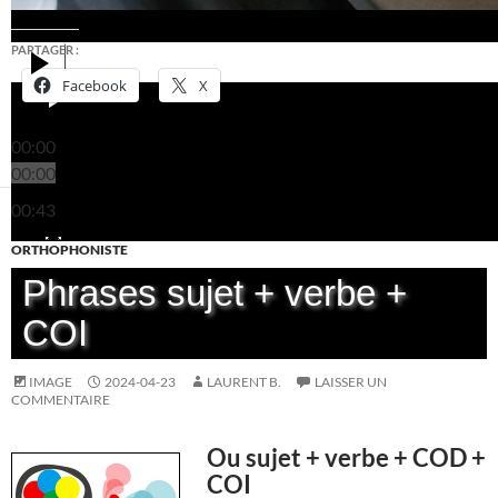
PARTAGER :
Facebook
X
00:00
00:00
00:43
ORTHOPHONISTE
Phrases sujet + verbe +
COI
IMAGE
2024-04-23
LAURENT B.
LAISSER UN
COMMENTAIRE
Ou sujet + verbe + COD +
COI