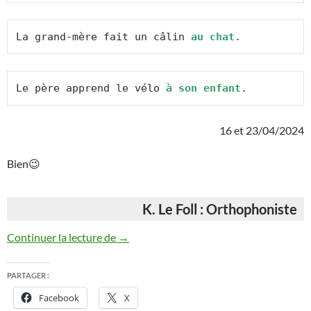
La grand-mère fait un câlin 
au chat
.
Le père apprend le vélo 
à son enfant
.
16 et 23/04/2024
Bien😉
K. Le Foll : Orthophoniste
Phrases sujet + verbe + COI
Continuer la lecture de
→
PARTAGER :
Facebook
X