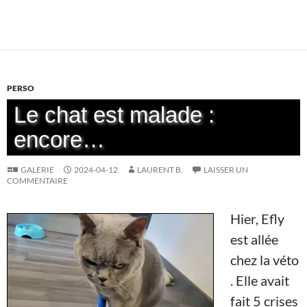
PERSO
Le chat est malade :
encore…
GALERIE
2024-04-12
LAURENT B.
LAISSER UN
COMMENTAIRE
Hier, Efly
est allée
chez la véto
. Elle avait
fait 5 crises