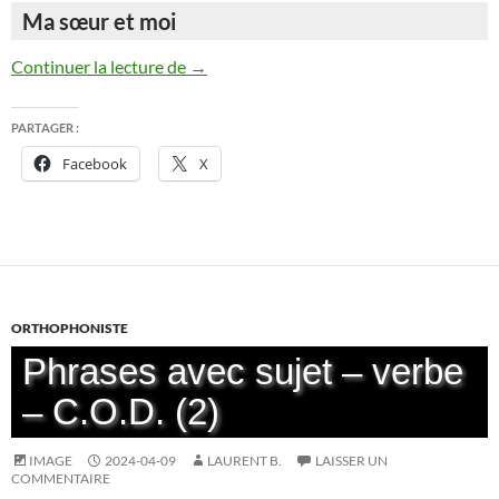
Ma sœur et moi
Le chat est malade : encore…
Continuer la lecture de
→
PARTAGER :
Facebook
X
ORTHOPHONISTE
Phrases avec sujet – verbe
– C.O.D. (2)
IMAGE
2024-04-09
LAURENT B.
LAISSER UN
COMMENTAIRE