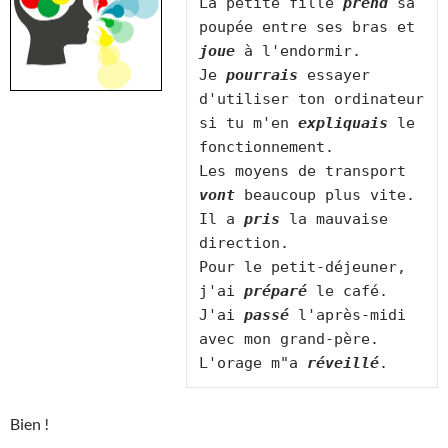
La petite fille 
prend
 sa 
poupée entre ses bras et 
joue
 à l'endormir.

Je 
pourrais
 essayer 
d'utiliser ton ordinateur 
si tu m'en 
expliquais
 le 
fonctionnement.

Les moyens de transport 
vont
 beaucoup plus vite.

Il a 
pris
 la mauvaise 
direction.

Pour le petit-déjeuner, 
j'ai 
préparé
 le café.

J'ai 
passé
 l'après-midi 
avec mon grand-père.

L'orage m"a 
réveillé
Bien !