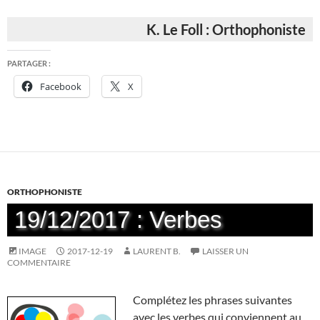
K. Le Foll : Orthophoniste
PARTAGER :
Facebook
X
ORTHOPHONISTE
19/12/2017 : Verbes
IMAGE
2017-12-19
LAURENT B.
LAISSER UN
COMMENTAIRE
Complétez les phrases suivantes
avec les verbes qui conviennent au