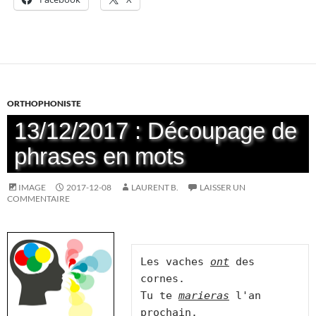
ORTHOPHONISTE
13/12/2017 : Découpage de
phrases en mots
IMAGE
2017-12-08
LAURENT B.
LAISSER UN
COMMENTAIRE
Les vaches 
ont
 des 
cornes.

Tu te 
marieras
 l'an 