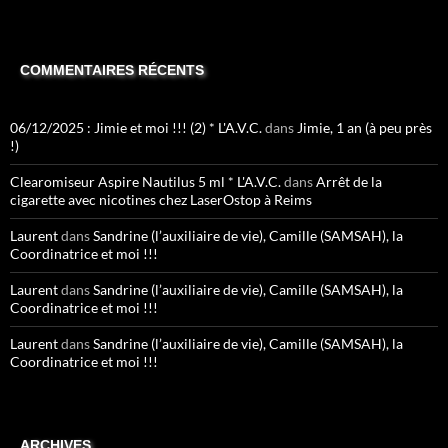
COMMENTAIRES RÉCENTS
06/12/2025 : Jimie et moi !!! (2) * L'A.V.C.
dans
Jimie, 1 an (à peu près
!)
Clearomiseur Aspire Nautilus 5 ml * L'A.V.C.
dans
Arrêt de la
cigarette avec nicotines chez LaserOstop à Reims
Laurent
dans
Sandrine (l’auxiliaire de vie), Camille (SAMSAH), la
Coordinatrice et moi !!!
Laurent
dans
Sandrine (l’auxiliaire de vie), Camille (SAMSAH), la
Coordinatrice et moi !!!
Laurent
dans
Sandrine (l’auxiliaire de vie), Camille (SAMSAH), la
Coordinatrice et moi !!!
ARCHIVES