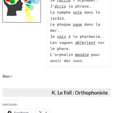
Je 
récite
 l'alphabet.

J'
écris
 la phrase.

La nymphe 
vole
 dans le 
jardin.

Le phoque 
nage
 dans la 
mer.

Je 
vais
 à la pharmacie.

Les vagues 
déferlent
 sur 
le phare.

L'orphelin 
mendie
 pour 
Bien !
K. Le Foll : Orthophoniste
PARTAGER :
Facebook
X