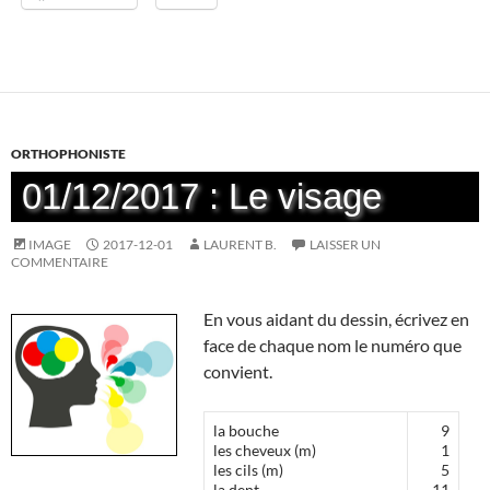
ORTHOPHONISTE
01/12/2017 : Le visage
IMAGE
2017-12-01
LAURENT B.
LAISSER UN
COMMENTAIRE
En vous aidant du dessin, écrivez en
face de chaque nom le numéro que
convient.
la bouche
9
les cheveux (m)
1
les cils (m)
5
la dent
11