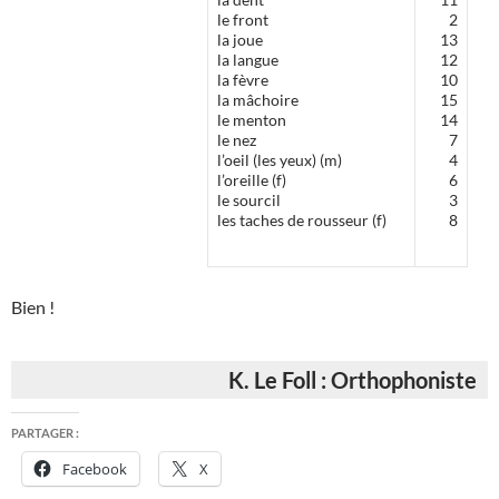
le front
2
la joue
13
la langue
12
la fèvre
10
la mâchoire
15
le menton
14
le nez
7
l’oeil (les yeux) (m)
4
l’oreille (f)
6
le sourcil
3
les taches de rousseur (f)
8
Bien !
K. Le Foll : Orthophoniste
PARTAGER :
Facebook
X