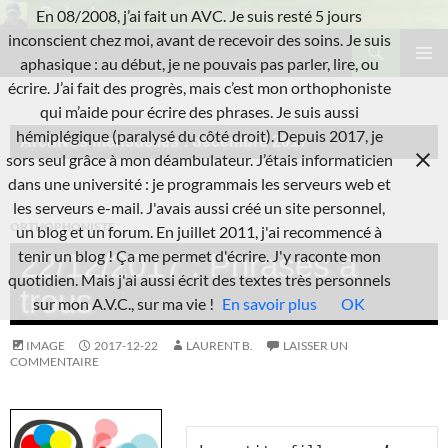
Aller
En 08/2008, j’ai fait un AVC. Je suis resté 5 jours
au
Recherche
inconscient chez moi, avant de recevoir des soins. Je suis
L'A.V.C.
contenu
aphasique : au début, je ne pouvais pas parler, lire, ou
MENU
écrire. J’ai fait des progrès, mais c’est mon orthophoniste
PRINCI
qui m’aide pour écrire des phrases. Je suis aussi
hémiplégique (paralysé du côté droit). Depuis 2017, je
Archives mensuelles : décembre 2017
sors seul grâce à mon déambulateur. J’étais informaticien
dans une université : je programmais les serveurs web et
les serveurs e-mail. J'avais aussi créé un site personnel,
ORTHOPHONISTE
un blog et un forum. En juillet 2011, j'ai recommencé à
tenir un blog ! Ça me permet d'écrire. J'y raconte mon
22/12/2017 : Phrases à
quotidien. Mais j'ai aussi écrit des textes très personnels
trous
sur mon A.V.C., sur ma vie !
En savoir plus
OK
IMAGE
2017-12-22
LAURENT B.
LAISSER UN
COMMENTAIRE