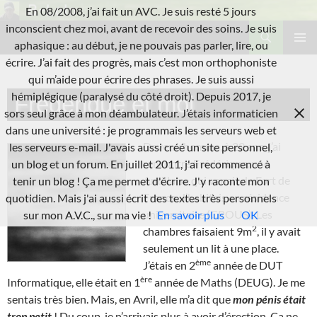
Aller
En 08/2008, j’ai fait un AVC. Je suis resté 5 jours
au
Recherche
inconscient chez moi, avant de recevoir des soins. Je suis
L'A.V.C.
contenu
aphasique : au début, je ne pouvais pas parler, lire, ou
MENU
écrire. J’ai fait des progrès, mais c’est mon orthophoniste
PRINCI
qui m’aide pour écrire des phrases. Je suis aussi
hémiplégique (paralysé du côté droit). Depuis 2017, je
Frédérique et moi
sors seul grâce à mon déambulateur. J’étais informaticien
dans une université : je programmais les serveurs web et
Devenu homme, à 22 ans, j’ai
les serveurs e-mail. J'avais aussi créé un site personnel,
rencontré Frédérique, une
un blog et un forum. En juillet 2011, j'ai recommencé à
Antillaise qui venait de Fort de
tenir un blog ! Ça me permet d'écrire. J'y raconte mon
France. J’habitais en résidence
quotidien. Mais j'ai aussi écrit des textes très personnels
universitaire (CROUS). Les
sur mon A.V.C., sur ma vie !
En savoir plus
OK
2
chambres faisaient 9m
, il y avait
seulement un lit à une place.
ème
J’étais en 2
année de DUT
ère
Informatique, elle était en 1
année de Maths (DEUG). Je me
sentais très bien. Mais, en Avril, elle m’a dit que
mon pénis était
trop petit
! Du coup, je n’arrivais plus à avoir d’érection. Ça ne