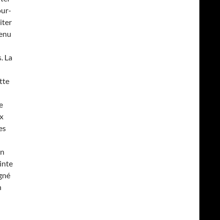
our-
iter
venu
. La
tte
e
ux
es
en
ainte
gné
n