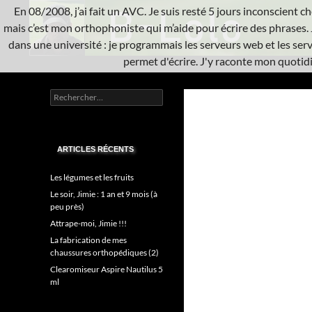
Aller
En 08/2008, j’ai fait un AVC. Je suis resté 5 jours inconscient che
au
mais c’est mon orthophoniste qui m’aide pour écrire des phrases. 
contenu
dans une université : je programmais les serveurs web et les serve
permet d'écrire. J'y raconte mon quotidie
Recherche
L'A.V.C.
Rechercher :
Informatique système
ARTICLES RÉCENTS
Les légumes et les fruits
Le soir, Jimie : 1 an et 9 mois (à
peu près)
Attrape-moi, Jimie !!!
La fabrication de mes
chaussures orthopédiques (2)
Clearomiseur Aspire Nautilus 5
ml