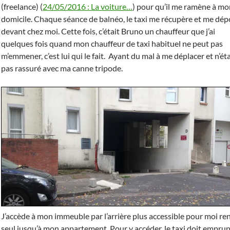
(freelance) (
24/05/2016 : La voiture…
) pour qu’il me ramène à mo
domicile. Chaque séance de balnéo, le taxi me récupère et me dé
devant chez moi. Cette fois, c’était Bruno un chauffeur que j’ai
quelques fois quand mon chauffeur de taxi habituel ne peut pas
m’emmener, c’est lui qui le fait. Ayant du mal à me déplacer et n’ét
pas rassuré avec ma canne tripode.
J’accède à mon immeuble par l’arrière plus accessible pour moi re
seul jusqu’à mon appartement. Pour y accéder, le taxi doit empru