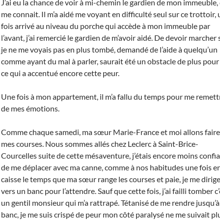
J’ai eu la chance de voir à mi-chemin le gardien de mon immeuble,
me connait. Il m’a aidé me voyant en difficulté seul sur ce trottoir,
fois arrivé au niveau du porche qui accède à mon immeuble par
l’avant, j’ai remercié le gardien de m’avoir aidé. De devoir marcher 
je ne me voyais pas en plus tombé, demandé de l’aide à quelqu’un
comme ayant du mal à parler, saurait été un obstacle de plus pour
ce qui a accentué encore cette peur.
Une fois à mon appartement, il m’a fallu du temps pour me remett
de mes émotions.
Comme chaque samedi, ma sœur Marie-France et moi allons faire
mes courses. Nous sommes allés chez Leclerc à Saint-Brice-
Courcelles suite de cette mésaventure, j’étais encore moins confi
de me déplacer avec ma canne, comme à nos habitudes une fois e
caisse le temps que ma sœur range les courses et paie, je me dirig
vers un banc pour l’attendre. Sauf que cette fois, j’ai failli tomber c
un gentil monsieur qui m’a rattrapé. Tétanisé de me rendre jusqu’à
banc, je me suis crispé de peur mon côté paralysé ne me suivait pl