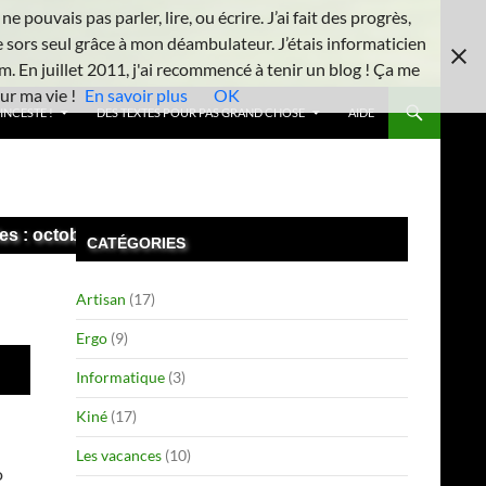
 pouvais pas parler, lire, ou écrire. J’ai fait des progrès,
e sors seul grâce à mon déambulateur. J’étais informaticien
m. En juillet 2011, j'ai recommencé à tenir un blog ! Ça me
ur ma vie !
En savoir plus
OK
INCESTE !
DES TEXTES POUR PAS GRAND CHOSE
AIDE
es : octobre 2017
CATÉGORIES
Artisan
(17)
Ergo
(9)
Informatique
(3)
Kiné
(17)
Les vacances
(10)
o