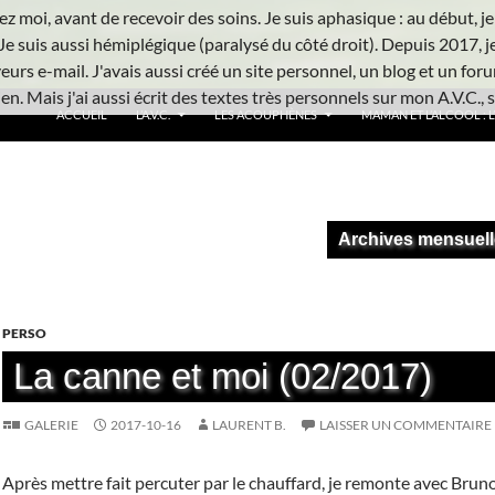
z moi, avant de recevoir des soins. Je suis aphasique : au début, je ne
Je suis aussi hémiplégique (paralysé du côté droit). Depuis 2017, j
urs e-mail. J'avais aussi créé un site personnel, un blog et un foru
n. Mais j'ai aussi écrit des textes très personnels sur mon A.V.C., s
ACCUEIL
L’A.V.C.
LES ACOUPHÈNES
MAMAN ET L’ALCOOL : L’
Archives mensuell
PERSO
La canne et moi (02/2017)
GALERIE
2017-10-16
LAURENT B.
LAISSER UN COMMENTAIRE
Après mettre fait percuter par le chauffard, je remonte avec Brun