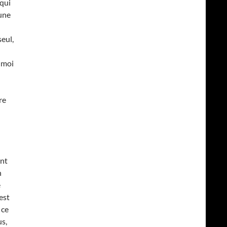
 qui
 une
seul,
 moi
re
ant
n
e
’est
 ce
us,