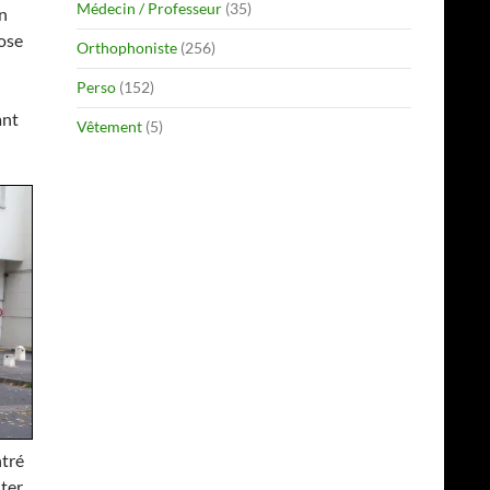
Médecin / Professeur
(35)
n
pose
Orthophoniste
(256)
Perso
(152)
ant
Vêtement
(5)
ntré
nter