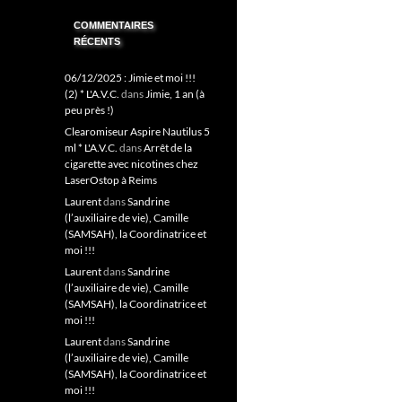
COMMENTAIRES
RÉCENTS
06/12/2025 : Jimie et moi !!!
(2) * L'A.V.C.
dans
Jimie, 1 an (à
peu près !)
Clearomiseur Aspire Nautilus 5
ml * L'A.V.C.
dans
Arrêt de la
cigarette avec nicotines chez
LaserOstop à Reims
Laurent
dans
Sandrine
(l’auxiliaire de vie), Camille
(SAMSAH), la Coordinatrice et
moi !!!
Laurent
dans
Sandrine
(l’auxiliaire de vie), Camille
(SAMSAH), la Coordinatrice et
moi !!!
Laurent
dans
Sandrine
(l’auxiliaire de vie), Camille
(SAMSAH), la Coordinatrice et
moi !!!