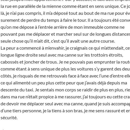
la rue en parallèle de la mienne comme étant en sens unique. Ce j
là, je n’ai pas compris, il m’a déposé tout au bout de ma rue pour év
surement de perdre du temps à faire le tour. Il a toujours été con
qu’on me dépose à l’entrée arrière de mon immeuble comme ne
pouvant pas me déplacer et marcher seul sur de longues distances
seule chose qu’il m’ait dit, c’est qu’il avait une autre course.
La peur a commencé à m’envahir, je craignais ce qui m’attendait, ce
longue ligne droite seul avec ma canne sur les trottoirs étroits,
cabossés et joncher de trous. Je ne pouvais pas emprunter la rout
comme étant à sens unique de plus les voitures s’y garent des de
côtés, je risquais de me retrouvais face à face avec l’une d’entre ell
ce qui alimenté un peu plus cette peur que j’avais déjà depuis ma
descente du taxi. Je sentais mon corps se raidir de plus en plus, ri
dans ma rue n’était propice à me rassurer, j’ai toujours eu cette cr
de devoir me déplacer seul avec ma canne, quand je suis accompa
d’une tiers personne, je la tiens à son bras, je me sens rassuré et e
sécurité.