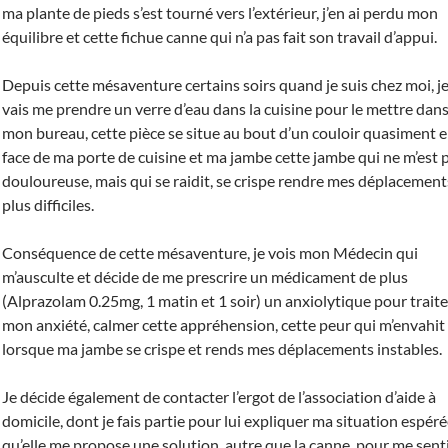
ma plante de pieds s’est tourné vers l’extérieur, j’en ai perdu mon
équilibre et cette fichue canne qui n’a pas fait son travail d’appui.
Depuis cette mésaventure certains soirs quand je suis chez moi, j
vais me prendre un verre d’eau dans la cuisine pour le mettre dan
mon bureau, cette pièce se situe au bout d’un couloir quasiment 
face de ma porte de cuisine et ma jambe cette jambe qui ne m’est 
douloureuse, mais qui se raidit, se crispe rendre mes déplacement
plus difficiles.
Conséquence de cette mésaventure, je vois mon Médecin qui
m’ausculte et décide de me prescrire un médicament de plus
(Alprazolam 0.25mg, 1 matin et 1 soir) un anxiolytique pour traite
mon anxiété, calmer cette appréhension, cette peur qui m’envahit
lorsque ma jambe se crispe et rends mes déplacements instables.
Je décide également de contacter l’ergot de l’association d’aide à
domicile, dont je fais partie pour lui expliquer ma situation espér
qu’elle me propose une solution, autre que la canne, pour me sent