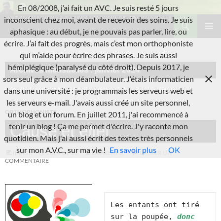
Aller
En 08/2008, j’ai fait un AVC. Je suis resté 5 jours
au
Recherche
inconscient chez moi, avant de recevoir des soins. Je suis
L'A.V.C.
contenu
aphasique : au début, je ne pouvais pas parler, lire, ou
MENU
écrire. J’ai fait des progrès, mais c’est mon orthophoniste
PRINCI
qui m’aide pour écrire des phrases. Je suis aussi
hémiplégique (paralysé du côté droit). Depuis 2017, je
Archives mensuelles : janvier 2024
sors seul grâce à mon déambulateur. J’étais informaticien
dans une université : je programmais les serveurs web et
les serveurs e-mail. J'avais aussi créé un site personnel,
ORTHOPHONISTE
un blog et un forum. En juillet 2011, j'ai recommencé à
tenir un blog ! Ça me permet d'écrire. J'y raconte mon
Cause et effet
quotidien. Mais j'ai aussi écrit des textes très personnels
sur mon A.V.C., sur ma vie !
En savoir plus
OK
IMAGE
2024-01-23
LAURENT B.
LAISSER UN
COMMENTAIRE
Les enfants ont tiré 
sur la poupée, 
donc