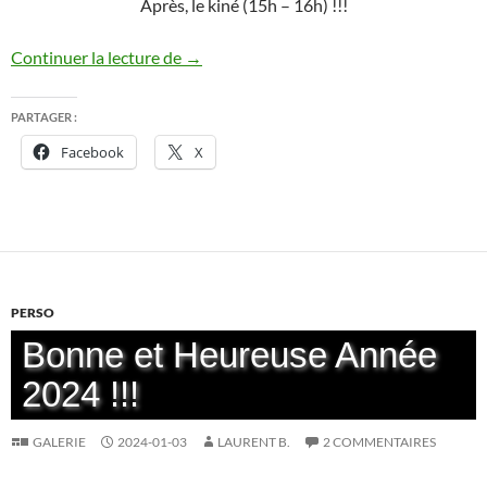
Après, le kiné (15h – 16h) !!!
Reims, Jeudi 18/01/2024 : il neige !!!
Continuer la lecture de
→
PARTAGER :
Facebook
X
PERSO
Bonne et Heureuse Année
2024 !!!
GALERIE
2024-01-03
LAURENT B.
2 COMMENTAIRES