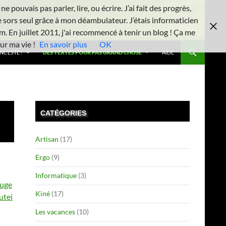
 pouvais pas parler, lire, ou écrire. J’ai fait des progrès,
e sors seul grâce à mon déambulateur. J’étais informaticien
m. En juillet 2011, j'ai recommencé à tenir un blog ! Ça me
ur ma vie !
En savoir plus
OK
INCESTE !
DES TEXTES POUR PAS GRAND CHOSE
AIDE
CATÉGORIES
Artisan
(17)
Ergo
(9)
Informatique
(3)
uge
Kiné
(17)
utei
Les vacances
(10)