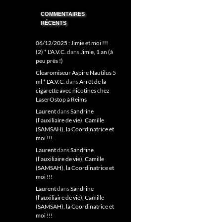
COMMENTAIRES
RÉCENTS
06/12/2025 : Jimie et moi !!!
(2) * L'A.V.C.
dans
Jimie, 1 an (à
peu près !)
Clearomiseur Aspire Nautilus 5
ml * L'A.V.C.
dans
Arrêt de la
cigarette avec nicotines chez
LaserOstop à Reims
Laurent
dans
Sandrine
(l’auxiliaire de vie), Camille
(SAMSAH), la Coordinatrice et
moi !!!
Laurent
dans
Sandrine
(l’auxiliaire de vie), Camille
(SAMSAH), la Coordinatrice et
moi !!!
Laurent
dans
Sandrine
(l’auxiliaire de vie), Camille
(SAMSAH), la Coordinatrice et
moi !!!