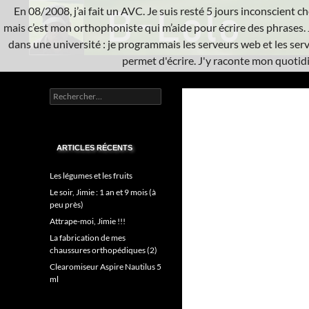
Aller
En 08/2008, j’ai fait un AVC. Je suis resté 5 jours inconscient che
au
mais c’est mon orthophoniste qui m’aide pour écrire des phrases. 
contenu
dans une université : je programmais les serveurs web et les serve
permet d'écrire. J'y raconte mon quotidie
Recherche
L'A.V.C.
Rechercher :
Informatique système
ARTICLES RÉCENTS
Les légumes et les fruits
Le soir, Jimie : 1 an et 9 mois (à
peu près)
Attrape-moi, Jimie !!!
La fabrication de mes
chaussures orthopédiques (2)
Clearomiseur Aspire Nautilus 5
ml