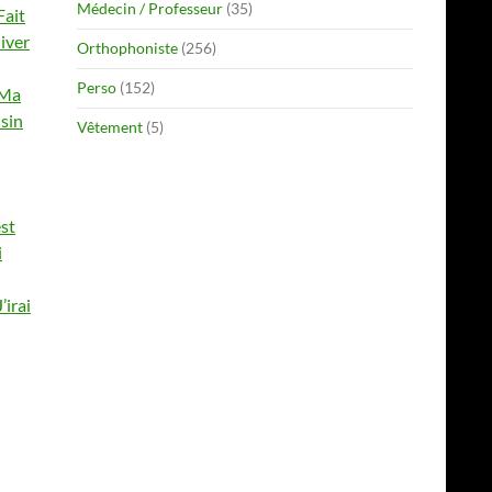
Médecin / Professeur
(35)
Fait
hiver
Orthophoniste
(256)
Perso
(152)
Ma
isin
Vêtement
(5)
est
i
J’irai