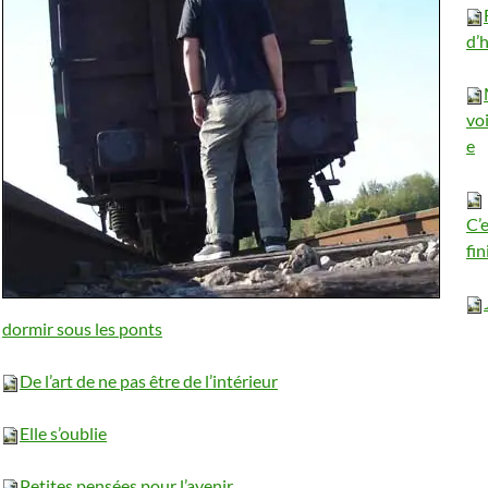
d’
vo
e
C’
fin
dormir sous les ponts
De l’art de ne pas
ê
tre de l’int
é
rieur
Elle s’oublie
Petites pens
é
es pour l’avenir