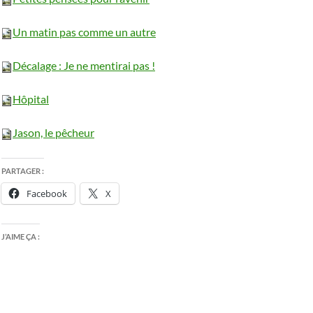
Un matin pas comme un autre
D
é
calage : Je ne mentirai pas !
Hôpital
Jason, le p
ê
cheur
PARTAGER :
Facebook
X
J’AIME ÇA :