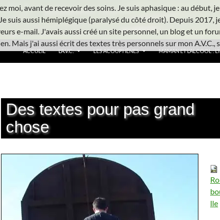
z moi, avant de recevoir des soins. Je suis aphasique : au début, je ne
Je suis aussi hémiplégique (paralysé du côté droit). Depuis 2017, j
urs e-mail. J'avais aussi créé un site personnel, un blog et un foru
n. Mais j'ai aussi écrit des textes très personnels sur mon A.V.C., s
ACCUEIL
L’A.V.C.
LES ACOUPHÈNES
MAMAN ET L’ALCOOL : L’
Des textes pour pas grand
chose
Ro
bo
lle