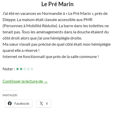
Le Pré Marin
J’ai été en vacances en Normandie à « Le Pré Marin », près de
Dieppe. La maison était classée accessible aux PMR
(Personnes à Mobilité Réduite). La barre dans les toilettes ne
tenait pas. Tous les aménagements dans la douche étaient du
côté droit alors que j’ai une hémiplégie droite.
Ma sœur n’avait pas précisé de quel côté était mon hémiplégie
quand elle a réservé !
Internet ne fonctionnait que près de la salle commune !
Noter :
★★☆☆☆
Du 05 au 13/09/2020 Les vacances à Sot
Continuer la lecture de
→
PARTAGER :
Facebook
X