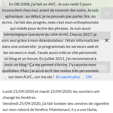
Aller
En 08/2008, j’ai fait un AVC. Je suis resté 5 jours
au
Recherche
inconscient chez moi, avant de recevoir des soins. Je suis
L'A.V.C.
contenu
aphasique : au début, je ne pouvais pas parler, lire, ou
MENU
écrire. J’ai fait des progrès, mais c’est mon orthophoniste
PRINCI
qui m’aide pour écrire des phrases. Je suis aussi
hémiplégique (paralysé du côté droit). Depuis 2017, je
Archives mensuelles : septembre 2020
sors seul grâce à mon déambulateur. J’étais informaticien
dans une université : je programmais les serveurs web et
les serveurs e-mail. J'avais aussi créé un site personnel,
PERSO
un blog et un forum. En juillet 2011, j'ai recommencé à
tenir un blog ! Ça me permet d'écrire. J'y raconte mon
Faut que j’arrête la cigarette
quotidien. Mais j'ai aussi écrit des textes très personnels
sur mon A.V.C., sur ma vie !
En savoir plus
OK
GALERIE
2020-09-25
LAURENT B.
2 COMMENTAIRES
Lundi 21/09/2020 et mardi 22/09/2020, les ouvriers ont
changé les fenêtres.
Vendredi 25/09/2020, j’ai fait tomber des cendres de cigarette
sur mon rebord de fenêtre. Maintenant, il y a une tâche,