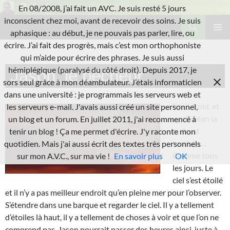
Aller
En 08/2008, j’ai fait un AVC. Je suis resté 5 jours
au
Recherche
inconscient chez moi, avant de recevoir des soins. Je suis
L'A.V.C.
contenu
aphasique : au début, je ne pouvais pas parler, lire, ou
MENU
écrire. J’ai fait des progrès, mais c’est mon orthophoniste
PRINCI
qui m’aide pour écrire des phrases. Je suis aussi
hémiplégique (paralysé du côté droit). Depuis 2017, je
Jason, le pêcheur
sors seul grâce à mon déambulateur. J’étais informaticien
dans une université : je programmais les serveurs web et
Il fait froid, et
les serveurs e-mail. J'avais aussi créé un site personnel,
sur l’océan la
un blog et un forum. En juillet 2011, j'ai recommencé à
nuit est
tenir un blog ! Ça me permet d'écrire. J'y raconte mon
tombée…
quotidien. Mais j'ai aussi écrit des textes très personnels
Comme tous
sur mon A.V.C., sur ma vie !
En savoir plus
OK
les jours. Le
ciel s’est étoilé
et il n’y a pas meilleur endroit qu’en pleine mer pour l’observer.
S’étendre dans une barque et regarder le ciel. Il y a tellement
d’étoiles là haut, il y a tellement de choses à voir et que l’on ne
comprend pas. Jason pourrait passer des heures ainsi, juste à