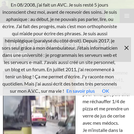
Aller
En 08/2008, j’ai fait un AVC. Je suis resté 5 jours
au
Recherche
inconscient chez moi, avant de recevoir des soins. Je suis
L'A.V.C.
contenu
aphasique : au début, je ne pouvais pas parler, lire, ou
MENU
écrire. J’ai fait des progrès, mais c’est mon orthophoniste
PRINCI
qui m’aide pour écrire des phrases. Je suis aussi
hémiplégique (paralysé du côté droit). Depuis 2017, je
Un matin pas comme un
sors seul grâce à mon déambulateur. J’étais informaticien
autre
dans une université : je programmais les serveurs web et
les serveurs e-mail. J'avais aussi créé un site personnel,
un blog et un forum. En juillet 2011, j'ai recommencé à
C’est un matin comme
tenir un blog ! Ça me permet d'écrire. J'y raconte mon
un autre. Levé 6h41,
quotidien. Mais j'ai aussi écrit des textes très personnels
quelques secondes
sur mon A.V.C., sur ma vie !
En savoir plus
OK
pour émerger, puis aller
me réchauffer 1/4 de
pizza et me prendre un
verre de jus de cerise
avec mes médocs.
Je m’installe dans la