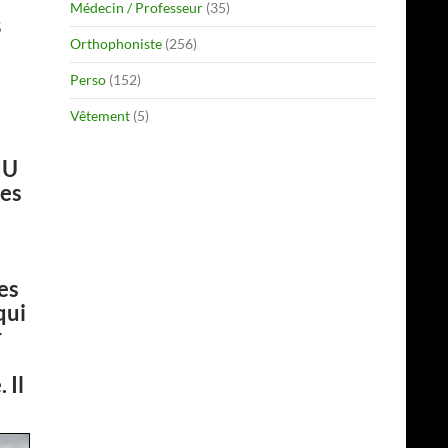
Médecin / Professeur
(35)
s
Orthophoniste
(256)
Perso
(152)
Vêtement
(5)
HU
mes
i
es
qui
r
 Il