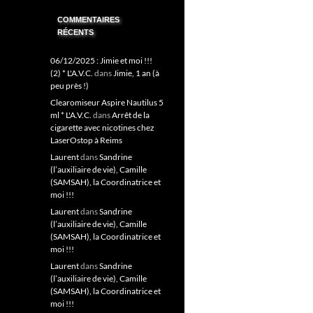
COMMENTAIRES
RÉCENTS
06/12/2025 : Jimie et moi !!!
(2) * L'A.V.C.
dans
Jimie, 1 an (à
peu près !)
Clearomiseur Aspire Nautilus 5
ml * L'A.V.C.
dans
Arrêt de la
cigarette avec nicotines chez
LaserOstop à Reims
Laurent
dans
Sandrine
(l’auxiliaire de vie), Camille
(SAMSAH), la Coordinatrice et
moi !!!
Laurent
dans
Sandrine
(l’auxiliaire de vie), Camille
(SAMSAH), la Coordinatrice et
moi !!!
Laurent
dans
Sandrine
(l’auxiliaire de vie), Camille
(SAMSAH), la Coordinatrice et
moi !!!