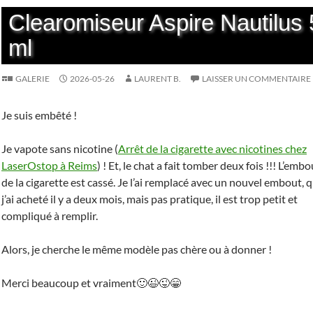
Clearomiseur Aspire Nautilus 
ml
GALERIE
2026-05-26
LAURENT B.
LAISSER UN COMMENTAIRE
Je suis embêté !
Je vapote sans nicotine (
Arrêt de la cigarette avec nicotines chez
LaserOstop à Reims
) ! Et, le chat a fait tomber deux fois !!! L’embo
de la cigarette est cassé. Je l’ai remplacé avec un nouvel embout, 
j’ai acheté il y a deux mois, mais pas pratique, il est trop petit et
compliqué à remplir.
Alors, je cherche le même modèle pas chère ou à donner !
Merci beaucoup et vraiment🙂😉😜😁