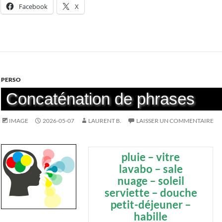
Facebook
X
PERSO
Concaténation de phrases
IMAGE
2026-05-07
LAURENT B.
LAISSER UN COMMENTAIRE
pluie – vitre
lavabo – sale
nuage – soleil
serviette – douche
petit-déjeuner –
habille