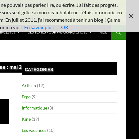
 pouvais pas parler, lire, ou écrire. J’ai fait des progrès,
e sors seul grâce à mon déambulateur. J’étais informaticien
m. En juillet 2011, j'ai recommencé à tenir un blog ! Ça me
ur ma vie !
En savoir plus
OK
INCESTE !
DES TEXTES POUR PAS GRAND CHOSE
AIDE
es : mai 2026
CATÉGORIES
Artisan
(17)
Ergo
(9)
Informatique
(3)
Kiné
(17)
Les vacances
(10)