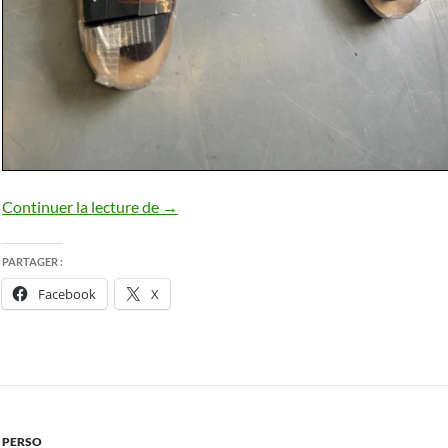
La fabrication de mes chaussures orthopé
Continuer la lecture de
→
PARTAGER :
Facebook
X
PERSO