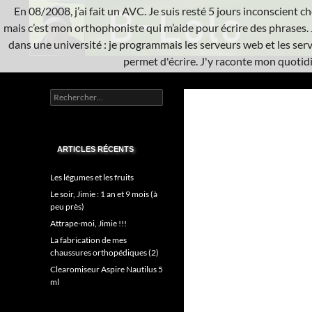
Aller
En 08/2008, j’ai fait un AVC. Je suis resté 5 jours inconscient che
au
mais c’est mon orthophoniste qui m’aide pour écrire des phrases. 
contenu
dans une université : je programmais les serveurs web et les serve
permet d'écrire. J'y raconte mon quotidie
Recherche
L'A.V.C.
Rechercher :
Informatique système
ARTICLES RÉCENTS
Les légumes et les fruits
Le soir, Jimie : 1 an et 9 mois (à
peu près)
Attrape-moi, Jimie !!!
La fabrication de mes
chaussures orthopédiques (2)
Clearomiseur Aspire Nautilus 5
ml