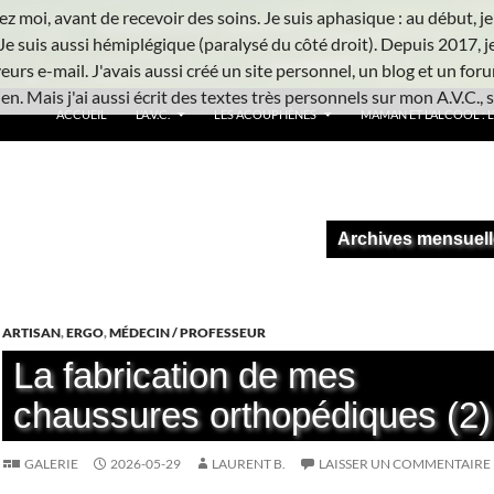
z moi, avant de recevoir des soins. Je suis aphasique : au début, je ne
Je suis aussi hémiplégique (paralysé du côté droit). Depuis 2017, j
urs e-mail. J'avais aussi créé un site personnel, un blog et un foru
n. Mais j'ai aussi écrit des textes très personnels sur mon A.V.C., s
ACCUEIL
L’A.V.C.
LES ACOUPHÈNES
MAMAN ET L’ALCOOL : L’
Archives mensuell
ARTISAN
,
ERGO
,
MÉDECIN / PROFESSEUR
La fabrication de mes
chaussures orthopédiques (2)
GALERIE
2026-05-29
LAURENT B.
LAISSER UN COMMENTAIRE