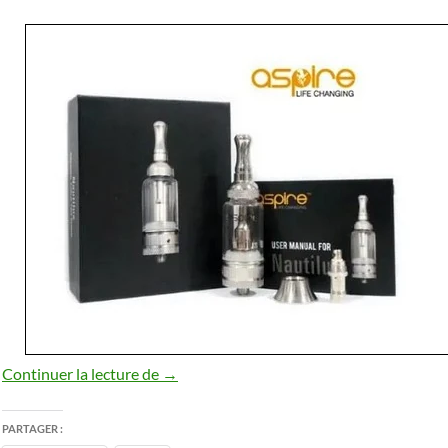
Clearomiseur Aspire Nautilus 5 ml
Continuer la lecture de
→
PARTAGER :