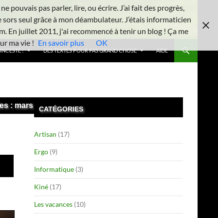
 pouvais pas parler, lire, ou écrire. J’ai fait des progrès,
e sors seul grâce à mon déambulateur. J’étais informaticien
m. En juillet 2011, j'ai recommencé à tenir un blog ! Ça me
ur ma vie !
En savoir plus
OK
INCESTE !
DES TEXTES POUR PAS GRAND CHOSE
AIDE
es : mars 2018
CATÉGORIES
Artisan
(17)
Ergo
(9)
Informatique
(3)
Kiné
(17)
Les vacances
(10)