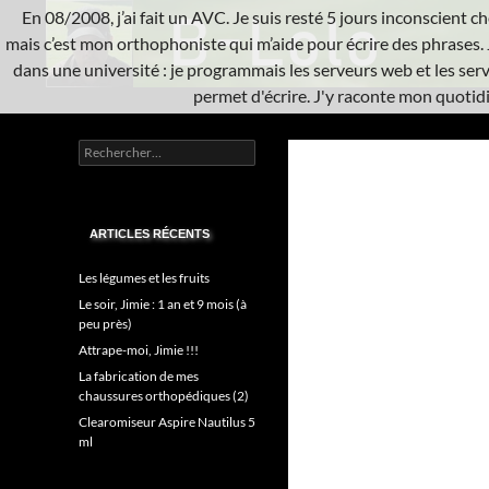
Aller
En 08/2008, j’ai fait un AVC. Je suis resté 5 jours inconscient che
au
mais c’est mon orthophoniste qui m’aide pour écrire des phrases. 
contenu
dans une université : je programmais les serveurs web et les serve
permet d'écrire. J'y raconte mon quotidie
Recherche
L'A.V.C.
Rechercher :
Informatique système
ARTICLES RÉCENTS
Les légumes et les fruits
Le soir, Jimie : 1 an et 9 mois (à
peu près)
Attrape-moi, Jimie !!!
La fabrication de mes
chaussures orthopédiques (2)
Clearomiseur Aspire Nautilus 5
ml