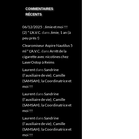
COMMENTAIRES
RÉCENTS
06/12/2025 : Jimie et moi !!!
(2) * L'A.V.C.
dans
Jimie, 1 an (à
peu près !)
Clearomiseur Aspire Nautilus 5
ml * L'A.V.C.
dans
Arrêt de la
cigarette avec nicotines chez
LaserOstop à Reims
Laurent
dans
Sandrine
(l’auxiliaire de vie), Camille
(SAMSAH), la Coordinatrice et
moi !!!
Laurent
dans
Sandrine
(l’auxiliaire de vie), Camille
(SAMSAH), la Coordinatrice et
moi !!!
Laurent
dans
Sandrine
(l’auxiliaire de vie), Camille
(SAMSAH), la Coordinatrice et
moi !!!