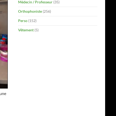
Médecin / Professeur
(35)
Orthophoniste
(256)
Perso
(152)
Vêtement
(5)
 une