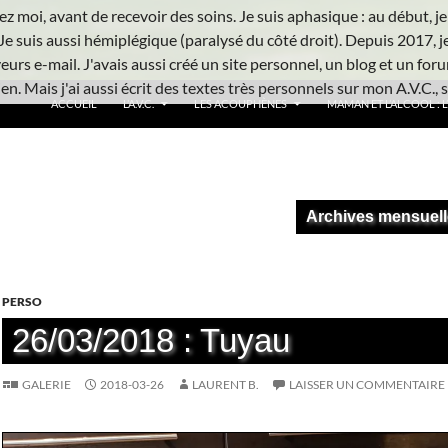
z moi, avant de recevoir des soins. Je suis aphasique : au début, je ne
Je suis aussi hémiplégique (paralysé du côté droit). Depuis 2017, j
urs e-mail. J'avais aussi créé un site personnel, un blog et un foru
n. Mais j'ai aussi écrit des textes très personnels sur mon A.V.C., s
ACCUEIL
L’A.V.C.
LES ACOUPHÈNES
MAMAN ET L’ALCOOL : L’
Archives mensuell
PERSO
26/03/2018 : Tuyau
GALERIE
2018-03-26
LAURENT B.
LAISSER UN COMMENTAIRE