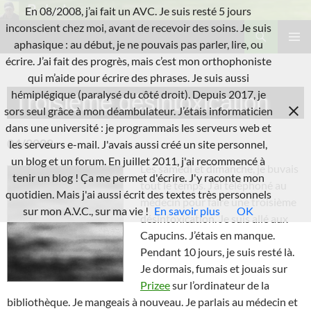
Aller
En 08/2008, j’ai fait un AVC. Je suis resté 5 jours
au
Recherche
inconscient chez moi, avant de recevoir des soins. Je suis
L'A.V.C.
contenu
aphasique : au début, je ne pouvais pas parler, lire, ou
MENU
écrire. J’ai fait des progrès, mais c’est mon orthophoniste
PRINCI
qui m’aide pour écrire des phrases. Je suis aussi
hémiplégique (paralysé du côté droit). Depuis 2017, je
Troisième désintoxication
sors seul grâce à mon déambulateur. J’étais informaticien
dans une université : je programmais les serveurs web et
04/2008 :
les serveurs e-mail. J'avais aussi créé un site personnel,
un blog et un forum. En juillet 2011, j'ai recommencé à
Les samedi et dimanche, je buvais
tenir un blog ! Ça me permet d'écrire. J'y raconte mon
tout le temps. J’ai téléphoné au
quotidien. Mais j'ai aussi écrit des textes très personnels
médecin pour faire une troisième
sur mon A.V.C., sur ma vie !
En savoir plus
OK
désintoxication. Je suis allé aux
Capucins. J’étais en manque.
Pendant 10 jours, je suis resté là.
Je dormais, fumais et jouais sur
Prizee
sur l’ordinateur de la
bibliothèque. Je mangeais à nouveau. Je parlais au médecin et