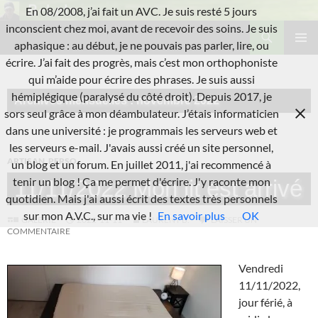
Aller
En 08/2008, j’ai fait un AVC. Je suis resté 5 jours
au
Recherche
inconscient chez moi, avant de recevoir des soins. Je suis
L'A.V.C.
contenu
aphasique : au début, je ne pouvais pas parler, lire, ou
MENU
écrire. J’ai fait des progrès, mais c’est mon orthophoniste
PRINCI
qui m’aide pour écrire des phrases. Je suis aussi
hémiplégique (paralysé du côté droit). Depuis 2017, je
Archives mensuelles : novembre 2022
sors seul grâce à mon déambulateur. J’étais informaticien
dans une université : je programmais les serveurs web et
les serveurs e-mail. J'avais aussi créé un site personnel,
ARTISAN
,
PERSO
un blog et un forum. En juillet 2011, j'ai recommencé à
tenir un blog ! Ça me permet d'écrire. J'y raconte mon
11/11/2022 Mon lit est arrivé
quotidien. Mais j'ai aussi écrit des textes très personnels
sur mon A.V.C., sur ma vie !
En savoir plus
OK
GALERIE
2022-11-11
LAURENT B.
LAISSER UN
COMMENTAIRE
Vendredi
11/11/2022,
jour férié, à