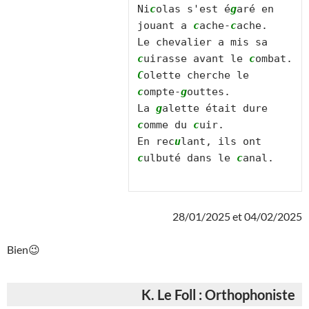
Ni
c
olas s'est é
g
aré en 
jouant a 
c
ache-
c
ache.

Le chevalier a mis sa 
c
uirasse avant le 
c
C
olette cherche le 
c
ompte-
g
outtes.

La 
g
alette était dure 
c
omme du 
c
uir.

En rec
u
lant, ils ont 
c
ulbuté dans le 
c
anal.

28/01/2025 et 04/02/2025
Bien😉
K. Le Foll : Orthophoniste