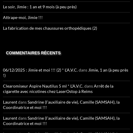
Le soir, Jimie : 1 an et 9 mois (à peu près)
Attrape-moi, Jimie !!!
La fabrication de mes chaussures orthopédiques (2)
COMMENTAIRES RÉCENTS
06/12/2025 : Jimie et moi !!! (2) * L'A.V.C.
dans
Jimie, 1 an (à peu près
!)
Clearomiseur Aspire Nautilus 5 ml * L'A.V.C.
dans
Arrêt de la
cigarette avec nicotines chez LaserOstop à Reims
Laurent
dans
Sandrine (l’auxiliaire de vie), Camille (SAMSAH), la
Coordinatrice et moi !!!
Laurent
dans
Sandrine (l’auxiliaire de vie), Camille (SAMSAH), la
Coordinatrice et moi !!!