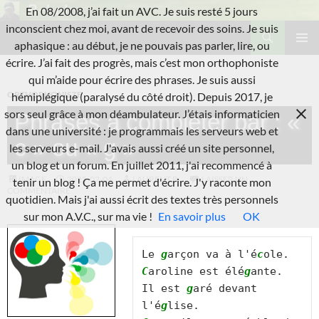
Aller
En 08/2008, j’ai fait un AVC. Je suis resté 5 jours
au
Recherche
inconscient chez moi, avant de recevoir des soins. Je suis
L'A.V.C.
contenu
aphasique : au début, je ne pouvais pas parler, lire, ou
MENU
écrire. J’ai fait des progrès, mais c’est mon orthophoniste
PRINCI
qui m’aide pour écrire des phrases. Je suis aussi
ORTHOPHONISTE
hémiplégique (paralysé du côté droit). Depuis 2017, je
sors seul grâce à mon déambulateur. J’étais informaticien
Phrases à compléter par : «
dans une université : je programmais les serveurs web et
c » ou « g »
les serveurs e-mail. J'avais aussi créé un site personnel,
un blog et un forum. En juillet 2011, j'ai recommencé à
IMAGE
2025-02-04
LAURENT B.
LAISSER UN
tenir un blog ! Ça me permet d'écrire. J'y raconte mon
COMMENTAIRE
quotidien. Mais j'ai aussi écrit des textes très personnels
sur mon A.V.C., sur ma vie !
En savoir plus
OK
Le 
g
arçon va à l'é
c
C
aroline est élé
g
ante.

Il est 
g
aré devant 
l'é
g