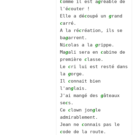
C
omme il est a
g
réable de 
l'é
c
outer !

Elle a dé
c
oupé un 
g
rand 
c
arré.

A la ré
c
réation, ils se 
ba
g
arrent.

Ni
c
olas a la 
g
rippe.

Ma
g
ali sera en 
c
abine de 
première 
c
lasse.

Le 
c
ri lui est resté dans 
la 
g
orge.

Il 
c
onnait bien 
l'an
g
lais.

J'ai mangé des 
g
âteaux 
se
c
s.

Ce 
c
lown jon
g
le 
admirablement.

Jean ne 
c
onnais pas le 
c
ode de la route.
