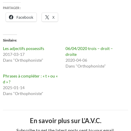
PARTAGER :
Facebook
X
Similaire
Les adjectifs possessifs
06/04/2020 trois – droit –
2017-03-17
droite
Dans "Orthophoniste"
2020-04-06
Dans "Orthophoniste"
Phrases à compléter : « t » ou «
d » ?
2025-01-14
Dans "Orthophoniste"
En savoir plus sur L'A.V.C.
Subscribe to get the latest posts sent to your email.