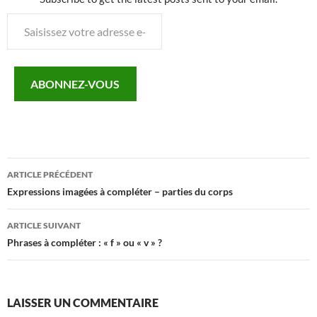
Saisissez
votre
adresse
e-
ABONNEZ-VOUS
mail…
Navigation
ARTICLE PRÉCÉDENT
des
Expressions imagées à compléter – parties du corps
articles
ARTICLE SUIVANT
Phrases à compléter : « f » ou « v » ?
LAISSER UN COMMENTAIRE