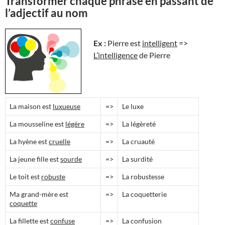
Transformer chaque phrase en passant de
l’adjectif au nom
Ex :
Pierre est
intelligent
=>
L’intelligence
de Pierre
La maison est
luxueuse
=>
Le luxe
La mousseline est
légère
=>
La légèreté
La hyène est
cruelle
=>
La cruauté
La jeune fille est
sourde
=>
La surdité
Le toit est
robuste
=>
La robustesse
Ma grand-mère est
=>
La coquetterie
coquette
La fillette est
confuse
=>
La confusion