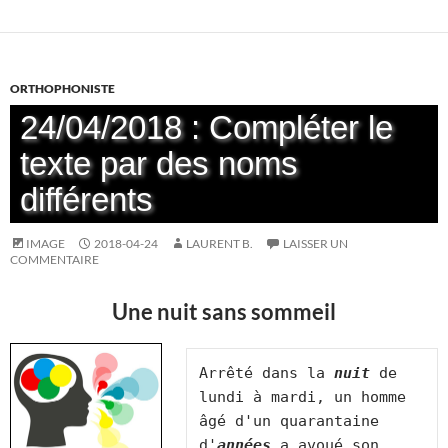
ORTHOPHONISTE
24/04/2018 : Compléter le
texte par des noms
différents
IMAGE
2018-04-24
LAURENT B.
LAISSER UN
COMMENTAIRE
Une nuit sans sommeil
Arrêté dans la 
nuit
 de 
lundi à mardi, un homme 
âgé d'un quarantaine 
d'
années
 a avoué son 