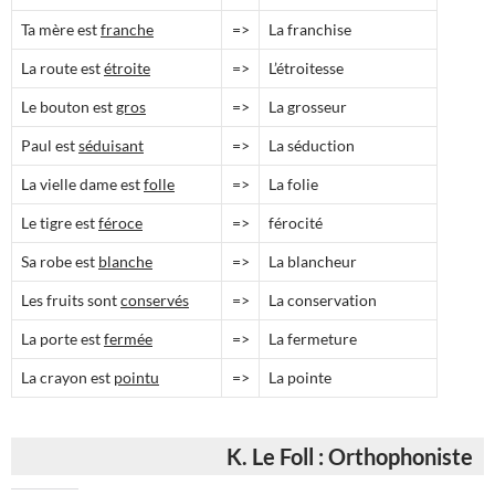
Ta mère est
franche
=>
La franchise
La route est
étroite
=>
L’étroitesse
Le bouton est
gros
=>
La grosseur
Paul est
séduisant
=>
La séduction
La vielle dame est
folle
=>
La folie
Le tigre est
féroce
=>
férocité
Sa robe est
blanche
=>
La blancheur
Les fruits sont
conservés
=>
La conservation
La porte est
fermée
=>
La fermeture
La crayon est
pointu
=>
La pointe
K. Le Foll : Orthophoniste