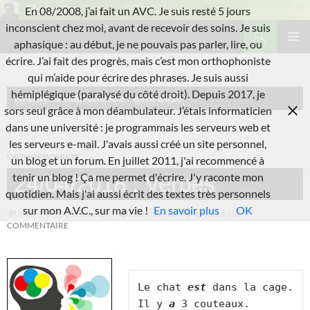
Aller
En 08/2008, j’ai fait un AVC. Je suis resté 5 jours
au
Recherche
inconscient chez moi, avant de recevoir des soins. Je suis
L'A.V.C.
contenu
aphasique : au début, je ne pouvais pas parler, lire, ou
MENU
écrire. J’ai fait des progrès, mais c’est mon orthophoniste
PRINCI
qui m’aide pour écrire des phrases. Je suis aussi
hémiplégique (paralysé du côté droit). Depuis 2017, je
Archives mensuelles : avril 2018
sors seul grâce à mon déambulateur. J’étais informaticien
dans une université : je programmais les serveurs web et
les serveurs e-mail. J'avais aussi créé un site personnel,
ORTHOPHONISTE
un blog et un forum. En juillet 2011, j'ai recommencé à
tenir un blog ! Ça me permet d'écrire. J'y raconte mon
24/04/2018 : Verbes
quotidien. Mais j'ai aussi écrit des textes très personnels
sur mon A.V.C., sur ma vie !
En savoir plus
OK
IMAGE
2018-04-24
LAURENT B.
LAISSER UN
COMMENTAIRE
Le chat 
est
 dans la cage.

Il y 
a
 3 couteaux.
