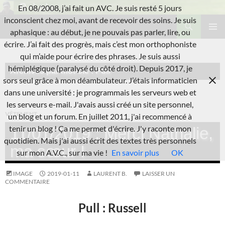
Aller
En 08/2008, j’ai fait un AVC. Je suis resté 5 jours
au
Recherche
inconscient chez moi, avant de recevoir des soins. Je suis
L'A.V.C.
contenu
aphasique : au début, je ne pouvais pas parler, lire, ou
MENU
écrire. J’ai fait des progrès, mais c’est mon orthophoniste
PRINCI
qui m’aide pour écrire des phrases. Je suis aussi
hémiplégique (paralysé du côté droit). Depuis 2017, je
Archives par mot-clé : Pull
sors seul grâce à mon déambulateur. J’étais informaticien
dans une université : je programmais les serveurs web et
les serveurs e-mail. J'avais aussi créé un site personnel,
VÊTEMENT
un blog et un forum. En juillet 2011, j'ai recommencé à
tenir un blog ! Ça me permet d'écrire. J'y raconte mon
11/01/2019 : Merci Nathalie,
quotidien. Mais j'ai aussi écrit des textes très personnels
ma sœur !
sur mon A.V.C., sur ma vie !
En savoir plus
OK
IMAGE
2019-01-11
LAURENT B.
LAISSER UN
COMMENTAIRE
Pull : Russell