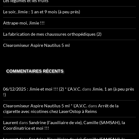
Les légumes et les fruits
Le soir, Jimie : 1 an et 9 mois (à peu près)
Attrape-moi, Jimie !!!
La fabrication de mes chaussures orthopédiques (2)
Clearomiseur Aspire Nautilus 5 ml
COMMENTAIRES RÉCENTS
06/12/2025 : Jimie et moi !!! (2) * L'A.V.C.
dans
Jimie, 1 an (à peu près
!)
Clearomiseur Aspire Nautilus 5 ml * L'A.V.C.
dans
Arrêt de la
cigarette avec nicotines chez LaserOstop à Reims
Laurent
dans
Sandrine (l’auxiliaire de vie), Camille (SAMSAH), la
Coordinatrice et moi !!!