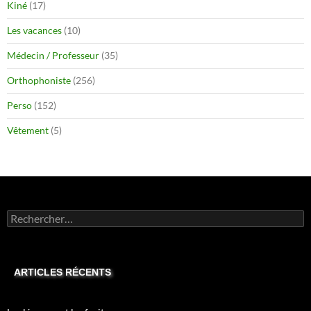
Kiné
(17)
Les vacances
(10)
Médecin / Professeur
(35)
Orthophoniste
(256)
Perso
(152)
Vêtement
(5)
Rechercher :
ARTICLES RÉCENTS