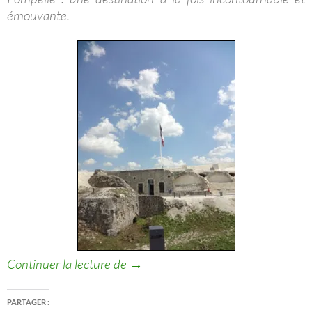
émouvante.
Musée du Fort de la Pompelle
Continuer la lecture de
→
PARTAGER :