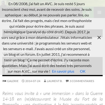
Aller
En 08/2008, j’ai fait un AVC. Je suis resté 5 jours
au
Recherche
inconscient chez moi, avant de recevoir des soins. Je suis
L'A.V.C.
contenu
aphasique : au début, je ne pouvais pas parler, lire, ou
MENU
écrire. J’ai fait des progrès, mais c’est mon orthophoniste
PRINCI
qui m’aide pour écrire des phrases. Je suis aussi
hémiplégique (paralysé du côté droit). Depuis 2017, je
Archives mensuelles : juillet 2014
sors seul grâce à mon déambulateur. J’étais informaticien
dans une université : je programmais les serveurs web et
les serveurs e-mail. J'avais aussi créé un site personnel,
LES VACANCES
,
PERSO
un blog et un forum. En juillet 2011, j'ai recommencé à
tenir un blog ! Ça me permet d'écrire. J'y raconte mon
Musée du Fort de la
quotidien. Mais j'ai aussi écrit des textes très personnels
Pompelle
sur mon A.V.C., sur ma vie !
En savoir plus
OK
GALERIE
2014-07-24
LAURENT B.
3 COMMENTAIRES
Reims vous invite à « une immersion » dans la Guerre
14-18 en (re)découvrant le Musée du Fort de la
Pompelle : une destination à la fois incontournable et