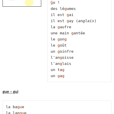
G
o !

des lé
g
umes

il est 
g
ai

il est 
g
ay (
anglais
)

la 
g
aufre

une main 
g
antée

le 
g
on
g
le 
g
oût

un 
g
oinfre

l'an
g
oisse

l'an
g
lais

un ta
g
un 
g
a
g
gue – gui
la ba
gu
e

la lan
gu
e
