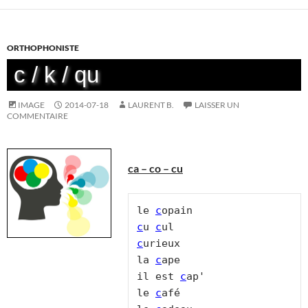
ORTHOPHONISTE
c / k / qu
IMAGE
2014-07-18
LAURENT B.
LAISSER UN
COMMENTAIRE
ca – co – cu
le 
c
c
u 
c
c
urieux

la 
c
ape

il est 
c
ap'

le 
c
afé
