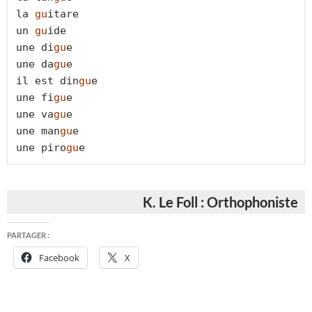
la 
gu
itare

un 
gu
ide

une di
gu
e

une da
gu
e

il est din
gu
e

une fi
gu
e

une va
gu
e

une man
gu
e

une piro
gu
e
K. Le Foll : Orthophoniste
PARTAGER :
Facebook
X