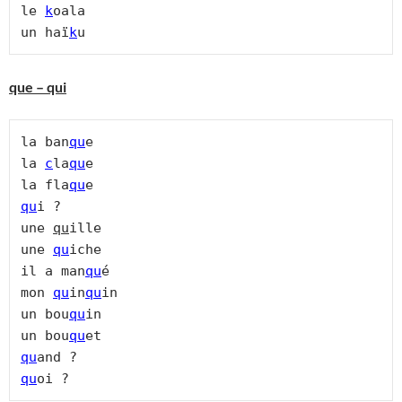
le 
k
oala

un haï
k
u
que – qui
la ban
qu
e

la 
c
la
qu
e

la fla
qu
qu
i ?

une 
qu
ille

une 
qu
iche

il a man
qu
é

mon 
qu
in
qu
in

un bou
qu
in

un bou
qu
qu
qu
oi ?