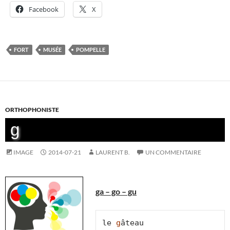
Facebook
X
FORT
MUSÉE
POMPELLE
ORTHOPHONISTE
g
IMAGE
2014-07-21
LAURENT B.
UN COMMENTAIRE
ga – go – gu
le 
g