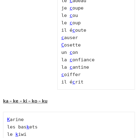
le 
c
adeau

je 
c
oupe

le 
c
ou

le 
c
oup

il é
c
c
C
osette

un 
c
on

la 
c
onfiance

la 
c
c
oiffer

il é
c
rit
ka – ke – ki – ko – ku
K
arine

les bas
k
ets

le 
k
iwi
