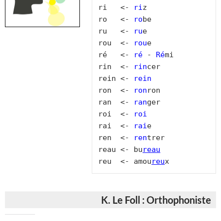
ri   <- 
ri
z

ro   <- 
ro
be

ru   <- 
ru
e

rou  <- 
rou
e

ré   <- 
ré
 - 
Ré
mi

rin  <- 
rin
cer

rein <- 
rein
ron  <- 
ron
ron

ran  <- 
ran
ger

roi  <- 
roi
rai  <- 
rai
e

ren  <- 
ren
trer

reau <- bu
reau
reu  <- amou
reu
x
K. Le Foll : Orthophoniste