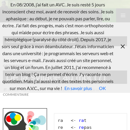
Aller
En 08/2008, j’ai fait un AVC. Je suis resté 5 jours
au
Recherche
inconscient chez moi, avant de recevoir des soins. Je suis
L'A.V.C.
contenu
aphasique : au début, je ne pouvais pas parler, lire, ou
MENU
écrire. J’ai fait des progrès, mais c’est mon orthophoniste
PRINCI
qui m’aide pour écrire des phrases. Je suis aussi
hémiplégique (paralysé du côté droit). Depuis 2017, je
Archives mensuelles : mai 2015
sors seul grâce à mon déambulateur. J’étais informaticien
dans une université : je programmais les serveurs web et
les serveurs e-mail. J'avais aussi créé un site personnel,
ORTHOPHONISTE
un blog et un forum. En juillet 2011, j'ai recommencé à
tenir un blog ! Ça me permet d'écrire. J'y raconte mon
De la syllabe au mot (7)
quotidien. Mais j'ai aussi écrit des textes très personnels
sur mon A.V.C., sur ma vie !
En savoir plus
OK
IMAGE
2015-05-15
LAURENT B.
LAISSER UN
COMMENTAIRE
ra   <- 
ra
t

re   <- 
re
pas
