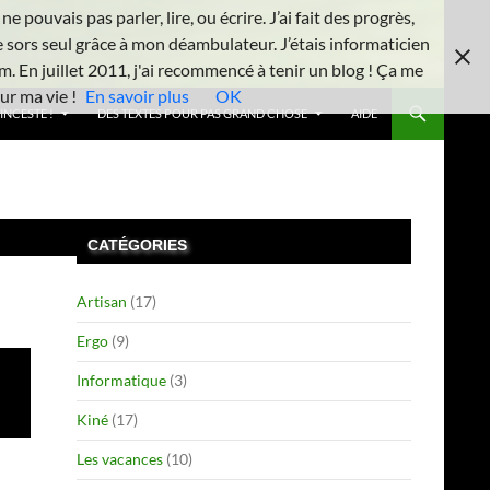
 pouvais pas parler, lire, ou écrire. J’ai fait des progrès,
e sors seul grâce à mon déambulateur. J’étais informaticien
m. En juillet 2011, j'ai recommencé à tenir un blog ! Ça me
ur ma vie !
En savoir plus
OK
INCESTE !
DES TEXTES POUR PAS GRAND CHOSE
AIDE
CATÉGORIES
Artisan
(17)
Ergo
(9)
Informatique
(3)
Kiné
(17)
Les vacances
(10)