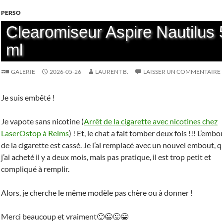
PERSO
Clearomiseur Aspire Nautilus 
ml
GALERIE
2026-05-26
LAURENT B.
LAISSER UN COMMENTAIRE
Je suis embêté !
Je vapote sans nicotine (
Arrêt de la cigarette avec nicotines chez
LaserOstop à Reims
) ! Et, le chat a fait tomber deux fois !!! L’embo
de la cigarette est cassé. Je l’ai remplacé avec un nouvel embout, 
j’ai acheté il y a deux mois, mais pas pratique, il est trop petit et
compliqué à remplir.
Alors, je cherche le même modèle pas chère ou à donner !
Merci beaucoup et vraiment🙂😉😜😁