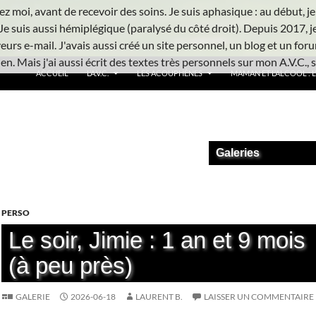
z moi, avant de recevoir des soins. Je suis aphasique : au début, je ne
Je suis aussi hémiplégique (paralysé du côté droit). Depuis 2017, j
urs e-mail. J'avais aussi créé un site personnel, un blog et un foru
n. Mais j'ai aussi écrit des textes très personnels sur mon A.V.C., s
ACCUEIL
L’A.V.C.
LES ACOUPHÈNES
MAMAN ET L’ALCOOL : L’
Galeries
PERSO
Le soir, Jimie : 1 an et 9 mois
(à peu près)
GALERIE
2026-06-18
LAURENT B.
LAISSER UN COMMENTAIRE