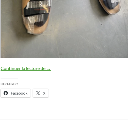
La fabrication de mes chaussures orthopé
Continuer la lecture de
→
PARTAGER :
Facebook
X