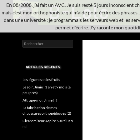
Aller
En 08/2008, j’ai fait un AVC. Je suis resté 5 jours inconscient che
au
mais c’est mon orthophoniste qui m’aide pour écrire des phrases. 
contenu
dans une université : je programmais les serveurs web et les serve
permet d'écrire. J'y raconte mon quotidie
Recherche
L'A.V.C.
Rechercher :
Informatique système
ARTICLES RÉCENTS
Les légumes et les fruits
Le soir, Jimie : 1 an et 9 mois (à
peu près)
Attrape-moi, Jimie !!!
La fabrication de mes
chaussures orthopédiques (2)
Clearomiseur Aspire Nautilus 5
ml