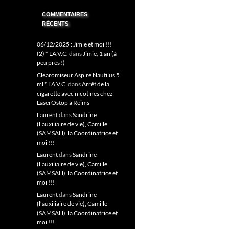
COMMENTAIRES
RÉCENTS
06/12/2025 : Jimie et moi !!!
(2) * L'A.V.C.
dans
Jimie, 1 an (à
peu près !)
Clearomiseur Aspire Nautilus 5
ml * L'A.V.C.
dans
Arrêt de la
cigarette avec nicotines chez
LaserOstop à Reims
Laurent
dans
Sandrine
(l’auxiliaire de vie), Camille
(SAMSAH), la Coordinatrice et
moi !!!
Laurent
dans
Sandrine
(l’auxiliaire de vie), Camille
(SAMSAH), la Coordinatrice et
moi !!!
Laurent
dans
Sandrine
(l’auxiliaire de vie), Camille
(SAMSAH), la Coordinatrice et
moi !!!