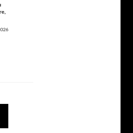
u
re,
2026