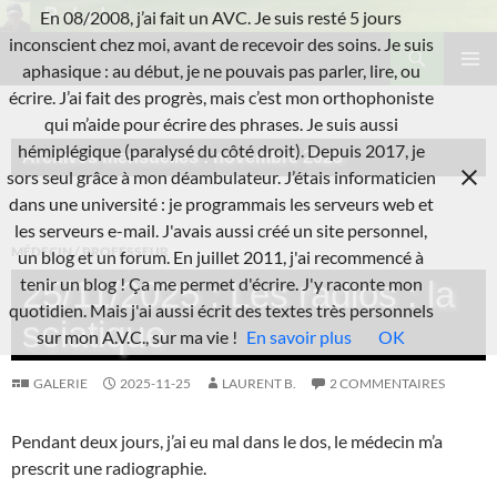
Aller
En 08/2008, j’ai fait un AVC. Je suis resté 5 jours
au
Recherche
inconscient chez moi, avant de recevoir des soins. Je suis
L'A.V.C.
contenu
aphasique : au début, je ne pouvais pas parler, lire, ou
MENU
écrire. J’ai fait des progrès, mais c’est mon orthophoniste
PRINCI
qui m’aide pour écrire des phrases. Je suis aussi
hémiplégique (paralysé du côté droit). Depuis 2017, je
Archives mensuelles : novembre 2025
sors seul grâce à mon déambulateur. J’étais informaticien
dans une université : je programmais les serveurs web et
les serveurs e-mail. J'avais aussi créé un site personnel,
MÉDECIN / PROFESSEUR
un blog et un forum. En juillet 2011, j'ai recommencé à
tenir un blog ! Ça me permet d'écrire. J'y raconte mon
25/11/2025 : Les radios : la
quotidien. Mais j'ai aussi écrit des textes très personnels
sciatique
sur mon A.V.C., sur ma vie !
En savoir plus
OK
GALERIE
2025-11-25
LAURENT B.
2 COMMENTAIRES
Pendant deux jours, j’ai eu mal dans le dos, le médecin m’a
prescrit une radiographie.