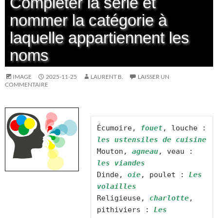
Compléter la série et
nommer la catégorie à
laquelle appartiennent les
noms
IMAGE
2025-11-25
LAURENT B.
LAISSER UN
COMMENTAIRE
Écumoire, 
fouet
, louche : 
les ustensiles de cuisine
Mouton, 
agneau
, veau : 
les viandes
Dinde, 
oie
, poulet : 
Les 
volailles
Religieuse, 
charlotte
, 
pithiviers : 
Les 