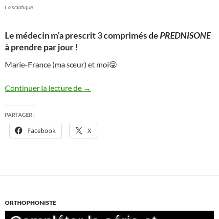
La sciatique
Le médecin m’a prescrit 3 comprimés de
PREDNISONE
à prendre par jour !
Marie-France (ma sœur) et moi😜
25/11/2025 : Les radios : la sciatique
Continuer la lecture de
→
PARTAGER :
Facebook
X
ORTHOPHONISTE