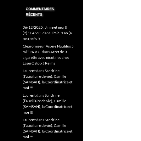
COMMENTAIRES
RÉCENTS
06/12/2025 : Jimie et moi !!!
(2) * L'A.V.C.
dans
Jimie, 1 an (à
peu près !)
Clearomiseur Aspire Nautilus 5
ml * L'A.V.C.
dans
Arrêt de la
cigarette avec nicotines chez
LaserOstop à Reims
Laurent
dans
Sandrine
(l’auxiliaire de vie), Camille
(SAMSAH), la Coordinatrice et
moi !!!
Laurent
dans
Sandrine
(l’auxiliaire de vie), Camille
(SAMSAH), la Coordinatrice et
moi !!!
Laurent
dans
Sandrine
(l’auxiliaire de vie), Camille
(SAMSAH), la Coordinatrice et
moi !!!