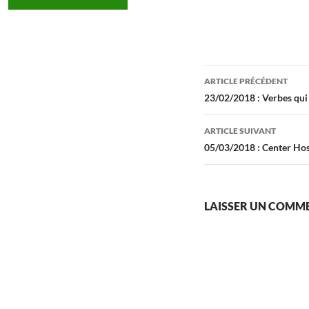
Navigation
ARTICLE PRÉCÉDENT
des
23/02/2018 : Verbes qui 
articles
ARTICLE SUIVANT
05/03/2018 : Center Hosp
LAISSER UN COMM