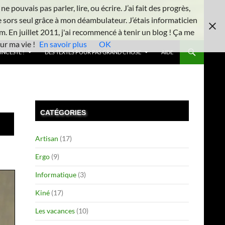
 pouvais pas parler, lire, ou écrire. J’ai fait des progrès,
e sors seul grâce à mon déambulateur. J’étais informaticien
m. En juillet 2011, j'ai recommencé à tenir un blog ! Ça me
ur ma vie !
En savoir plus
OK
INCESTE !
DES TEXTES POUR PAS GRAND CHOSE
AIDE
CATÉGORIES
Artisan
(17)
Ergo
(9)
Informatique
(3)
Kiné
(17)
Les vacances
(10)