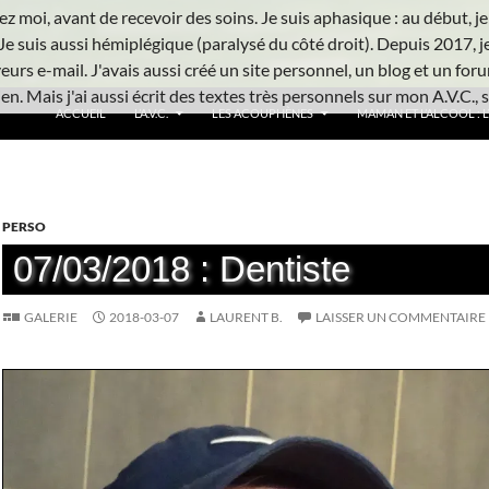
z moi, avant de recevoir des soins. Je suis aphasique : au début, je ne
Je suis aussi hémiplégique (paralysé du côté droit). Depuis 2017, j
urs e-mail. J'avais aussi créé un site personnel, un blog et un foru
n. Mais j'ai aussi écrit des textes très personnels sur mon A.V.C., s
ACCUEIL
L’A.V.C.
LES ACOUPHÈNES
MAMAN ET L’ALCOOL : L’
PERSO
07/03/2018 : Dentiste
GALERIE
2018-03-07
LAURENT B.
LAISSER UN COMMENTAIRE