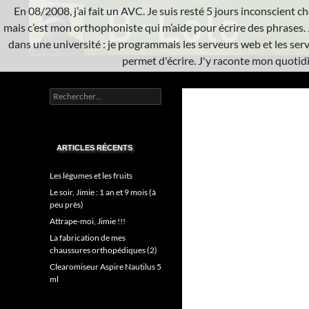
Aller
En 08/2008, j’ai fait un AVC. Je suis resté 5 jours inconscient che
au
mais c’est mon orthophoniste qui m’aide pour écrire des phrases. 
contenu
dans une université : je programmais les serveurs web et les serve
permet d'écrire. J'y raconte mon quotidie
Recherche
L'A.V.C.
Rechercher :
Informatique système
ARTICLES RÉCENTS
Les légumes et les fruits
Le soir, Jimie : 1 an et 9 mois (à
peu près)
Attrape-moi, Jimie !!!
La fabrication de mes
chaussures orthopédiques (2)
Clearomiseur Aspire Nautilus 5
ml