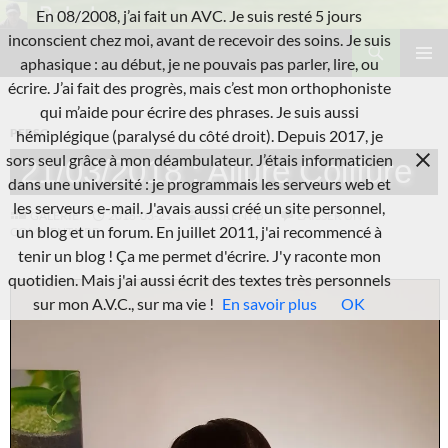
Aller
En 08/2008, j’ai fait un AVC. Je suis resté 5 jours
au
Recherche
inconscient chez moi, avant de recevoir des soins. Je suis
L'A.V.C.
contenu
aphasique : au début, je ne pouvais pas parler, lire, ou
MENU
écrire. J’ai fait des progrès, mais c’est mon orthophoniste
PRINCI
qui m’aide pour écrire des phrases. Je suis aussi
PERSO
hémiplégique (paralysé du côté droit). Depuis 2017, je
sors seul grâce à mon déambulateur. J’étais informaticien
21/03/2018 : Allure Coiffure
dans une université : je programmais les serveurs web et
les serveurs e-mail. J'avais aussi créé un site personnel,
GALERIE
2018-03-21
LAURENT B.
LAISSER UN
un blog et un forum. En juillet 2011, j'ai recommencé à
COMMENTAIRE
tenir un blog ! Ça me permet d'écrire. J'y raconte mon
quotidien. Mais j'ai aussi écrit des textes très personnels
sur mon A.V.C., sur ma vie !
En savoir plus
OK