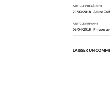
Navigation
ARTICLE PRÉCÉDENT
des
21/03/2018 : Allure Coi
articles
ARTICLE SUIVANT
06/04/2018 : Phrases a
LAISSER UN COMM