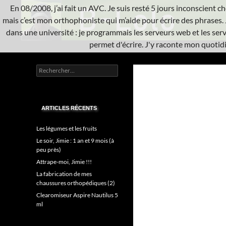
Aller
En 08/2008, j’ai fait un AVC. Je suis resté 5 jours inconscient che
au
mais c’est mon orthophoniste qui m’aide pour écrire des phrases. 
contenu
dans une université : je programmais les serveurs web et les serve
permet d'écrire. J'y raconte mon quotidie
Recherche
L'A.V.C.
Rechercher :
Informatique système
ARTICLES RÉCENTS
Les légumes et les fruits
Le soir, Jimie : 1 an et 9 mois (à
peu près)
Attrape-moi, Jimie !!!
La fabrication de mes
chaussures orthopédiques (2)
Clearomiseur Aspire Nautilus 5
ml