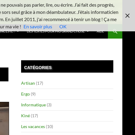
 pouvais pas parler, lire, ou écrire. J’ai fait des progrès,
e sors seul grâce à mon déambulateur. J’étais informaticien
m. En juillet 2011, j'ai recommencé à tenir un blog ! Ça me
ur ma vie !
En savoir plus
OK
INCESTE !
DES TEXTES POUR PAS GRAND CHOSE
AIDE
CATÉGORIES
Artisan
(17)
Ergo
(9)
Informatique
(3)
Kiné
(17)
Les vacances
(10)