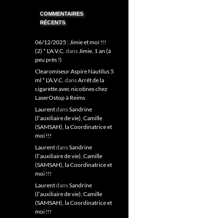
COMMENTAIRES
RÉCENTS
06/12/2025 : Jimie et moi !!!
(2) * L'A.V.C.
dans
Jimie, 1 an (à
peu près !)
Clearomiseur Aspire Nautilus 5
ml * L'A.V.C.
dans
Arrêt de la
cigarette avec nicotines chez
LaserOstop à Reims
Laurent
dans
Sandrine
(l’auxiliaire de vie), Camille
(SAMSAH), la Coordinatrice et
moi !!!
Laurent
dans
Sandrine
(l’auxiliaire de vie), Camille
(SAMSAH), la Coordinatrice et
moi !!!
Laurent
dans
Sandrine
(l’auxiliaire de vie), Camille
(SAMSAH), la Coordinatrice et
moi !!!