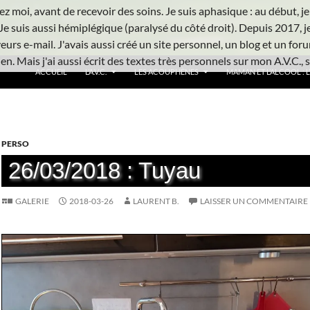
z moi, avant de recevoir des soins. Je suis aphasique : au début, je ne
Je suis aussi hémiplégique (paralysé du côté droit). Depuis 2017, j
urs e-mail. J'avais aussi créé un site personnel, un blog et un foru
n. Mais j'ai aussi écrit des textes très personnels sur mon A.V.C., s
ACCUEIL
L’A.V.C.
LES ACOUPHÈNES
MAMAN ET L’ALCOOL : L’
PERSO
26/03/2018 : Tuyau
GALERIE
2018-03-26
LAURENT B.
LAISSER UN COMMENTAIRE