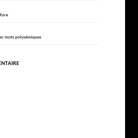
ffure
vec mots polysémiques
ENTAIRE