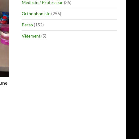
Médecin / Professeur
(35)
Orthophoniste
(256)
Perso
(152)
Vêtement
(5)
 une