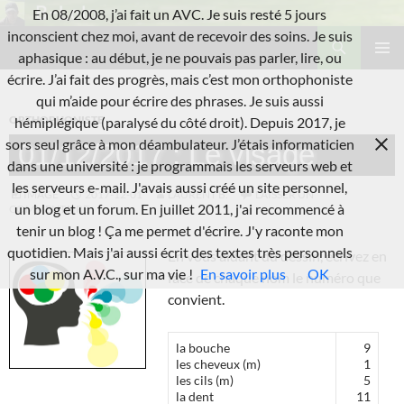
Aller
En 08/2008, j’ai fait un AVC. Je suis resté 5 jours
au
Recherche
inconscient chez moi, avant de recevoir des soins. Je suis
L'A.V.C.
contenu
aphasique : au début, je ne pouvais pas parler, lire, ou
MENU
écrire. J’ai fait des progrès, mais c’est mon orthophoniste
PRINCI
qui m’aide pour écrire des phrases. Je suis aussi
ORTHOPHONISTE
hémiplégique (paralysé du côté droit). Depuis 2017, je
sors seul grâce à mon déambulateur. J’étais informaticien
01/12/2017 : Le visage
dans une université : je programmais les serveurs web et
les serveurs e-mail. J'avais aussi créé un site personnel,
IMAGE
2017-12-01
LAURENT B.
LAISSER UN
un blog et un forum. En juillet 2011, j'ai recommencé à
COMMENTAIRE
tenir un blog ! Ça me permet d'écrire. J'y raconte mon
quotidien. Mais j'ai aussi écrit des textes très personnels
En vous aidant du dessin, écrivez en
sur mon A.V.C., sur ma vie !
En savoir plus
OK
face de chaque nom le numéro que
convient.
la bouche
9
les cheveux (m)
1
les cils (m)
5
la dent
11