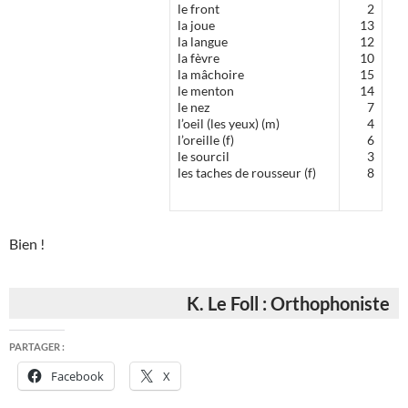
le front
2
la joue
13
la langue
12
la fèvre
10
la mâchoire
15
le menton
14
le nez
7
l’oeil (les yeux) (m)
4
l’oreille (f)
6
le sourcil
3
les taches de rousseur (f)
8
Bien !
K. Le Foll : Orthophoniste
PARTAGER :
Facebook
X