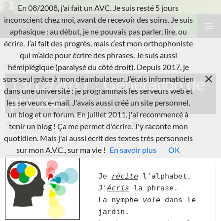
Aller
En 08/2008, j’ai fait un AVC. Je suis resté 5 jours
au
Recherche
inconscient chez moi, avant de recevoir des soins. Je suis
L'A.V.C.
contenu
aphasique : au début, je ne pouvais pas parler, lire, ou
MENU
écrire. J’ai fait des progrès, mais c’est mon orthophoniste
PRINCI
qui m’aide pour écrire des phrases. Je suis aussi
ORTHOPHONISTE
hémiplégique (paralysé du côté droit). Depuis 2017, je
sors seul grâce à mon déambulateur. J’étais informaticien
13/12/2017 : Génération de
dans une université : je programmais les serveurs web et
phrases
les serveurs e-mail. J'avais aussi créé un site personnel,
un blog et un forum. En juillet 2011, j'ai recommencé à
IMAGE
2017-12-12
LAURENT B.
LAISSER UN
tenir un blog ! Ça me permet d'écrire. J'y raconte mon
COMMENTAIRE
quotidien. Mais j'ai aussi écrit des textes très personnels
sur mon A.V.C., sur ma vie !
En savoir plus
OK
Je 
récite
 l'alphabet.

J'
écris
 la phrase.

La nymphe 
vole
 dans le 
jardin.
