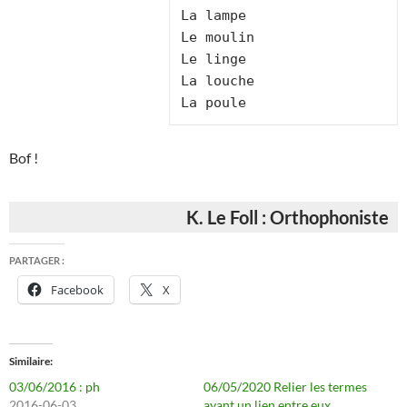
La lampe

Le moulin

Le linge

La louche

La poule
Bof !
K. Le Foll : Orthophoniste
PARTAGER :
Facebook
X
Similaire
03/06/2016 : ph
06/05/2020 Relier les termes
2016-06-03
ayant un lien entre eux