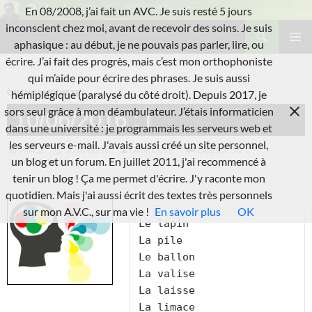
Aller
En 08/2008, j’ai fait un AVC. Je suis resté 5 jours
au
Recherche
inconscient chez moi, avant de recevoir des soins. Je suis
L'A.V.C.
contenu
aphasique : au début, je ne pouvais pas parler, lire, ou
MENU
écrire. J’ai fait des progrès, mais c’est mon orthophoniste
PRINCI
qui m’aide pour écrire des phrases. Je suis aussi
ORTHOPHONISTE
hémiplégique (paralysé du côté droit). Depuis 2017, je
sors seul grâce à mon déambulateur. J’étais informaticien
10/06/2016 : l
dans une université : je programmais les serveurs web et
les serveurs e-mail. J'avais aussi créé un site personnel,
IMAGE
2016-06-10
LAURENT B.
LAISSER UN
un blog et un forum. En juillet 2011, j'ai recommencé à
COMMENTAIRE
tenir un blog ! Ça me permet d'écrire. J'y raconte mon
quotidien. Mais j'ai aussi écrit des textes très personnels
sur mon A.V.C., sur ma vie !
En savoir plus
OK
Le lapin

La pile

Le ballon

La valise

La laisse

La limace
