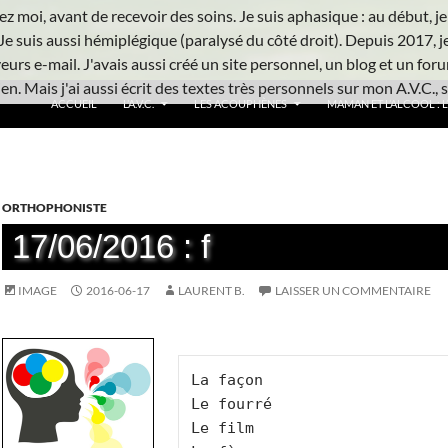
z moi, avant de recevoir des soins. Je suis aphasique : au début, je ne
Je suis aussi hémiplégique (paralysé du côté droit). Depuis 2017, j
urs e-mail. J'avais aussi créé un site personnel, un blog et un foru
n. Mais j'ai aussi écrit des textes très personnels sur mon A.V.C., s
ACCUEIL
L’A.V.C.
LES ACOUPHÈNES
MAMAN ET L’ALCOOL : L’
ORTHOPHONISTE
17/06/2016 : f
IMAGE
2016-06-17
LAURENT B.
LAISSER UN COMMENTAIRE
La façon

Le fourré

Le film
