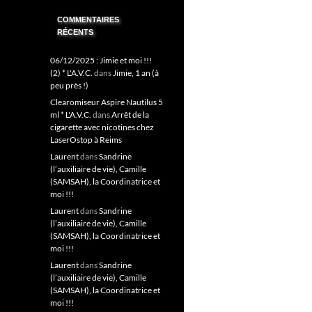
COMMENTAIRES
RÉCENTS
06/12/2025 : Jimie et moi !!!
(2) * L'A.V.C.
dans
Jimie, 1 an (à
peu près !)
Clearomiseur Aspire Nautilus 5
ml * L'A.V.C.
dans
Arrêt de la
cigarette avec nicotines chez
LaserOstop à Reims
Laurent
dans
Sandrine
(l’auxiliaire de vie), Camille
(SAMSAH), la Coordinatrice et
moi !!!
Laurent
dans
Sandrine
(l’auxiliaire de vie), Camille
(SAMSAH), la Coordinatrice et
moi !!!
Laurent
dans
Sandrine
(l’auxiliaire de vie), Camille
(SAMSAH), la Coordinatrice et
moi !!!