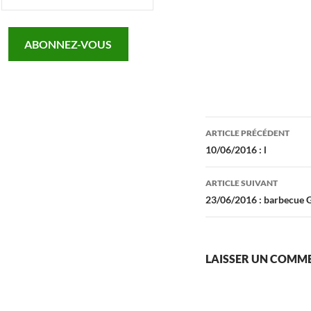
adresse
e-
ABONNEZ-VOUS
mail…
Navigation
ARTICLE PRÉCÉDENT
des
10/06/2016 : l
articles
ARTICLE SUIVANT
23/06/2016 : barbecue
LAISSER UN COMM