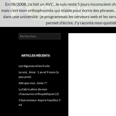
Aller
En 08/2008, j’ai fait un AVC. Je suis resté 5 jours inconscient che
au
mais c’est mon orthophoniste qui m’aide pour écrire des phrases. 
contenu
dans une université : je programmais les serveurs web et les serve
permet d'écrire. J'y raconte mon quotidie
Recherche
L'A.V.C.
Rechercher :
Informatique système
ARTICLES RÉCENTS
Les légumes et les fruits
Le soir, Jimie : 1 an et 9 mois (à
peu près)
Attrape-moi, Jimie !!!
La fabrication de mes
chaussures orthopédiques (2)
Clearomiseur Aspire Nautilus 5
ml