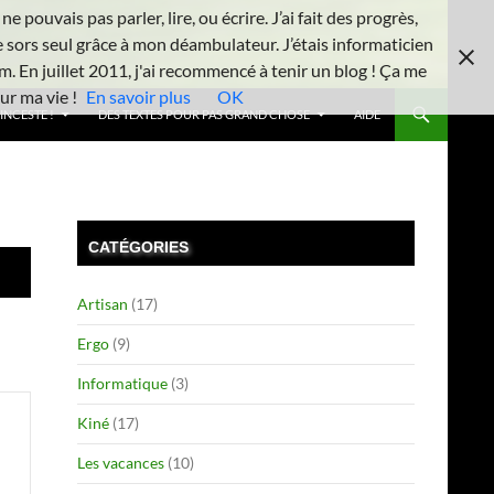
 pouvais pas parler, lire, ou écrire. J’ai fait des progrès,
e sors seul grâce à mon déambulateur. J’étais informaticien
m. En juillet 2011, j'ai recommencé à tenir un blog ! Ça me
ur ma vie !
En savoir plus
OK
INCESTE !
DES TEXTES POUR PAS GRAND CHOSE
AIDE
CATÉGORIES
Artisan
(17)
Ergo
(9)
Informatique
(3)
Kiné
(17)
Les vacances
(10)