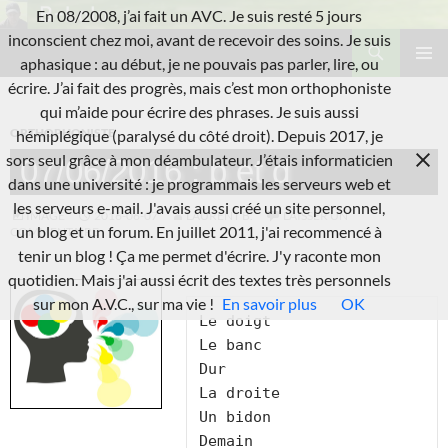
Aller
En 08/2008, j’ai fait un AVC. Je suis resté 5 jours
au
Recherche
inconscient chez moi, avant de recevoir des soins. Je suis
L'A.V.C.
contenu
aphasique : au début, je ne pouvais pas parler, lire, ou
MENU
écrire. J’ai fait des progrès, mais c’est mon orthophoniste
PRINCI
qui m’aide pour écrire des phrases. Je suis aussi
ORTHOPHONISTE
hémiplégique (paralysé du côté droit). Depuis 2017, je
sors seul grâce à mon déambulateur. J’étais informaticien
07/06/2016 : b et d
dans une université : je programmais les serveurs web et
les serveurs e-mail. J'avais aussi créé un site personnel,
IMAGE
2016-06-07
LAURENT B.
LAISSER UN
un blog et un forum. En juillet 2011, j'ai recommencé à
COMMENTAIRE
tenir un blog ! Ça me permet d'écrire. J'y raconte mon
quotidien. Mais j'ai aussi écrit des textes très personnels
sur mon A.V.C., sur ma vie !
En savoir plus
OK
Le doigt

Le banc

Dur

La droite

Un bidon

Demain
