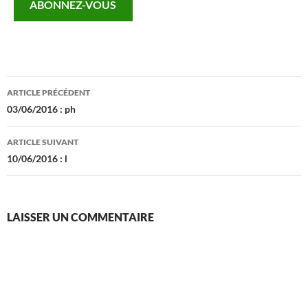
ABONNEZ-VOUS
mail…
Navigation
ARTICLE PRÉCÉDENT
des
03/06/2016 : ph
articles
ARTICLE SUIVANT
10/06/2016 : l
LAISSER UN COMMENTAIRE