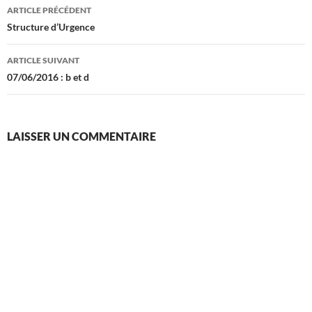
Navigation
ARTICLE PRÉCÉDENT
des
Structure d’Urgence
articles
ARTICLE SUIVANT
07/06/2016 : b et d
LAISSER UN COMMENTAIRE