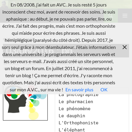
Aller
En 08/2008, j’ai fait un AVC. Je suis resté 5 jours
au
Recherche
inconscient chez moi, avant de recevoir des soins. Je suis
L'A.V.C.
contenu
aphasique : au début, je ne pouvais pas parler, lire, ou
MENU
écrire. J’ai fait des progrès, mais c’est mon orthophoniste
PRINCI
qui m’aide pour écrire des phrases. Je suis aussi
ORTHOPHONISTE
hémiplégique (paralysé du côté droit). Depuis 2017, je
sors seul grâce à mon déambulateur. J’étais informaticien
03/06/2016 : ph
dans une université : je programmais les serveurs web et
les serveurs e-mail. J'avais aussi créé un site personnel,
IMAGE
2016-06-03
LAURENT B.
LAISSER UN
un blog et un forum. En juillet 2011, j'ai recommencé à
COMMENTAIRE
tenir un blog ! Ça me permet d'écrire. J'y raconte mon
quotidien. Mais j'ai aussi écrit des textes très personnels
sur mon A.V.C., sur ma vie !
En savoir plus
OK
La photographie

Le pharmacien

Le phénomène

Le dauphin

L'Orthophoniste

L'éléphant
