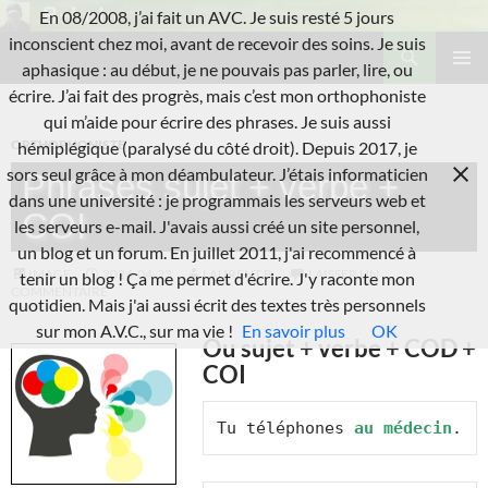
Aller
En 08/2008, j’ai fait un AVC. Je suis resté 5 jours
au
Recherche
inconscient chez moi, avant de recevoir des soins. Je suis
L'A.V.C.
contenu
aphasique : au début, je ne pouvais pas parler, lire, ou
MENU
écrire. J’ai fait des progrès, mais c’est mon orthophoniste
PRINCI
qui m’aide pour écrire des phrases. Je suis aussi
ORTHOPHONISTE
hémiplégique (paralysé du côté droit). Depuis 2017, je
sors seul grâce à mon déambulateur. J’étais informaticien
Phrases sujet + verbe +
dans une université : je programmais les serveurs web et
COI
les serveurs e-mail. J'avais aussi créé un site personnel,
un blog et un forum. En juillet 2011, j'ai recommencé à
IMAGE
2024-04-23
LAURENT B.
LAISSER UN
tenir un blog ! Ça me permet d'écrire. J'y raconte mon
COMMENTAIRE
quotidien. Mais j'ai aussi écrit des textes très personnels
sur mon A.V.C., sur ma vie !
En savoir plus
OK
Ou sujet + verbe + COD +
COI
Tu téléphones 
au médecin
.