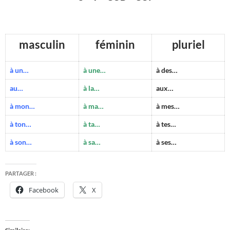
masculin
féminin
pluriel
à un…
à une…
à des…
au…
à la…
aux…
à mon…
à ma…
à mes…
à ton…
à ta…
à tes…
à son…
à sa…
à ses…
PARTAGER :
Facebook
X