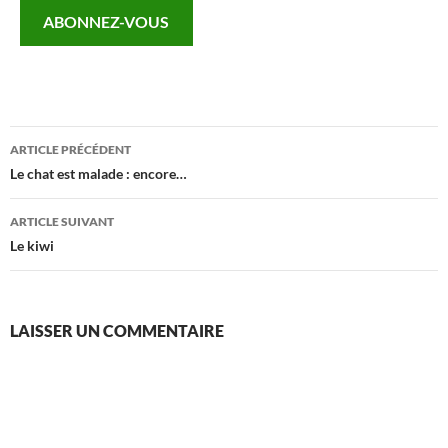
e-
ABONNEZ-VOUS
mail…
Navigation
ARTICLE PRÉCÉDENT
des
Le chat est malade : encore…
articles
ARTICLE SUIVANT
Le kiwi
LAISSER UN COMMENTAIRE