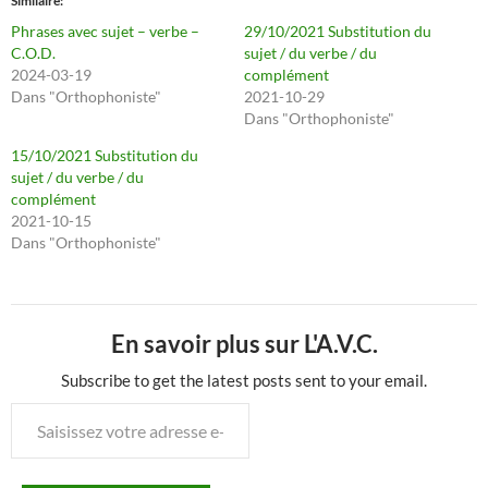
Similaire
Phrases avec sujet – verbe –
29/10/2021 Substitution du
C.O.D.
sujet / du verbe / du
2024-03-19
complément
Dans "Orthophoniste"
2021-10-29
Dans "Orthophoniste"
15/10/2021 Substitution du
sujet / du verbe / du
complément
2021-10-15
Dans "Orthophoniste"
En savoir plus sur L'A.V.C.
Subscribe to get the latest posts sent to your email.
Saisissez
votre
adresse