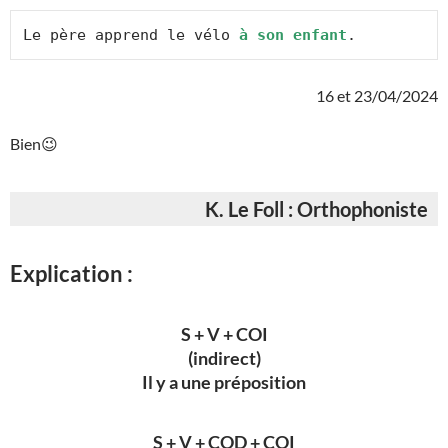
Le père apprend le vélo 
à son enfant
.
16 et 23/04/2024
Bien😉
K. Le Foll : Orthophoniste
Explication :
S + V + COI
(indirect)
Il y a une préposition
S + V + COD + COI