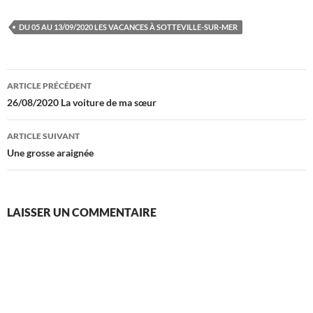
DU 05 AU 13/09/2020 LES VACANCES À SOTTEVILLE-SUR-MER
Navigation
ARTICLE PRÉCÉDENT
des
26/08/2020 La voiture de ma sœur
articles
ARTICLE SUIVANT
Une grosse araignée
LAISSER UN COMMENTAIRE