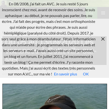
Aller
En 08/2008, j’ai fait un AVC. Je suis resté 5 jours
au
Recherche
inconscient chez moi, avant de recevoir des soins. Je suis
L'A.V.C.
contenu
aphasique : au début, je ne pouvais pas parler, lire, ou
MENU
écrire. J’ai fait des progrès, mais c’est mon orthophoniste
PRINCI
qui m’aide pour écrire des phrases. Je suis aussi
LES VACANCES
hémiplégique (paralysé du côté droit). Depuis 2017, je
sors seul grâce à mon déambulateur. J’étais informaticien
Du 05 au 13/09/2020 Les
dans une université : je programmais les serveurs web et
vacances à Sotteville-sur-
les serveurs e-mail. J'avais aussi créé un site personnel,
un blog et un forum. En juillet 2011, j'ai recommencé à
Mer
tenir un blog ! Ça me permet d'écrire. J'y raconte mon
quotidien. Mais j'ai aussi écrit des textes très personnels
GALERIE
2020-09-13
LAURENT B.
LAISSER UN
sur mon A.V.C., sur ma vie !
En savoir plus
OK
COMMENTAIRE