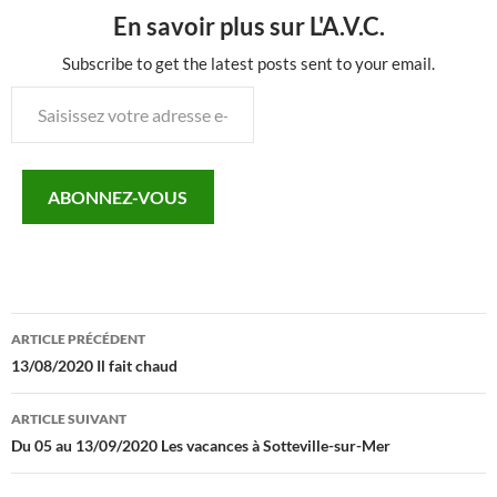
En savoir plus sur L'A.V.C.
Subscribe to get the latest posts sent to your email.
Saisissez
votre
adresse
e-
ABONNEZ-VOUS
mail…
Navigation
ARTICLE PRÉCÉDENT
des
13/08/2020 Il fait chaud
articles
ARTICLE SUIVANT
Du 05 au 13/09/2020 Les vacances à Sotteville-sur-Mer