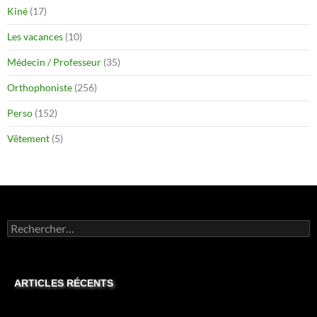
Kiné
(17)
Les vacances
(10)
Médecin / Professeur
(35)
Orthophoniste
(256)
Perso
(152)
Vêtement
(5)
Rechercher :
ARTICLES RÉCENTS