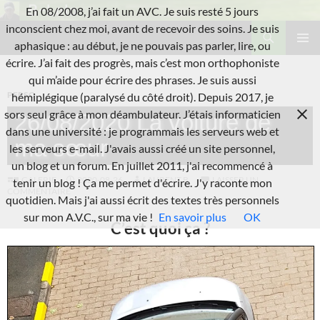
Aller
En 08/2008, j’ai fait un AVC. Je suis resté 5 jours
au
Recherche
inconscient chez moi, avant de recevoir des soins. Je suis
L'A.V.C.
contenu
aphasique : au début, je ne pouvais pas parler, lire, ou
MENU
écrire. J’ai fait des progrès, mais c’est mon orthophoniste
PRINCI
qui m’aide pour écrire des phrases. Je suis aussi
PERSO
hémiplégique (paralysé du côté droit). Depuis 2017, je
sors seul grâce à mon déambulateur. J’étais informaticien
26/08/2020 La voiture de
dans une université : je programmais les serveurs web et
ma sœur
les serveurs e-mail. J'avais aussi créé un site personnel,
un blog et un forum. En juillet 2011, j'ai recommencé à
GALERIE
2020-08-26
LAURENT B.
LAISSER UN
tenir un blog ! Ça me permet d'écrire. J'y raconte mon
COMMENTAIRE
quotidien. Mais j'ai aussi écrit des textes très personnels
sur mon A.V.C., sur ma vie !
En savoir plus
OK
C’est quoi ça ?