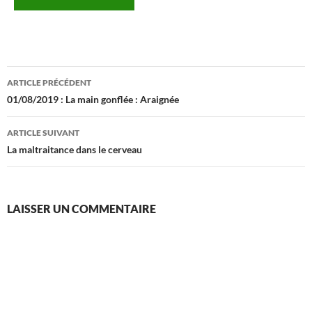
Navigation
ARTICLE PRÉCÉDENT
des
01/08/2019 : La main gonflée : Araignée
articles
ARTICLE SUIVANT
La maltraitance dans le cerveau
LAISSER UN COMMENTAIRE