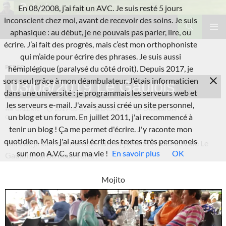
Aller
En 08/2008, j’ai fait un AVC. Je suis resté 5 jours
au
Recherche
inconscient chez moi, avant de recevoir des soins. Je suis
L'A.V.C.
contenu
aphasique : au début, je ne pouvais pas parler, lire, ou
MENU
écrire. J’ai fait des progrès, mais c’est mon orthophoniste
PRINCI
qui m’aide pour écrire des phrases. Je suis aussi
PERSO
hémiplégique (paralysé du côté droit). Depuis 2017, je
sors seul grâce à mon déambulateur. J’étais informaticien
03/08/2019 Le Gaulois
dans une université : je programmais les serveurs web et
les serveurs e-mail. J'avais aussi créé un site personnel,
GALERIE
2019-08-03
LAURENT
LAISSER UN
un blog et un forum. En juillet 2011, j'ai recommencé à
COMMENTAIRE
tenir un blog ! Ça me permet d'écrire. J'y raconte mon
quotidien. Mais j'ai aussi écrit des textes très personnels
Samedi, je suis allé me détendre et j’ai fait un tour au café Le
sur mon A.V.C., sur ma vie !
En savoir plus
OK
Gaulois. J’ai bu deux verre :
Mojito