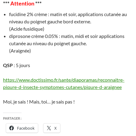
***
Attention
***
fucidine 2% crème : matin et soir, applications cutanée au
niveau du poignet gauche bord externe.
(Acide fusidique)
diprosone crème 0.05% : matin, midi et soir applications
cutanée au niveau du poignet gauche.
(Araignée)
QSP
: 5 jours
https://www.doctissimo.fr/sante/diaporamas/reconnaitre-
piqure-d-insecte-symptomes-cutanes/piqure-d-araignee
Moi, je sais ! Mais, toi… je sais pas !
PARTAGER :
Facebook
X