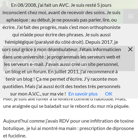
Aller
En 08/2008, j’ai fait un AVC. Je suis resté 5 jours
au
Recherche
inconscient chez moi, avant de recevoir des soins. Je suis
L'A.V.C.
contenu
aphasique : au début, je ne pouvais pas parler, lire, ou
MENU
écrire. J’ai fait des progrès, mais c’est mon orthophoniste
PRINCI
qui m’aide pour écrire des phrases. Je suis aussi
MÉDECIN / PROFESSEUR
,
PERSO
hémiplégique (paralysé du côté droit). Depuis 2017, je
sors seul grâce à mon déambulateur. J’étais informaticien
01/08/2019 : La main
dans une université : je programmais les serveurs web et
gonflée : Araignée
les serveurs e-mail. J'avais aussi créé un site personnel,
un blog et un forum. En juillet 2011, j'ai recommencé à
GALERIE
2019-08-01
LAURENT B.
LAISSER UN
tenir un blog ! Ça me permet d'écrire. J'y raconte mon
COMMENTAIRE
quotidien. Mais j'ai aussi écrit des textes très personnels
sur mon A.V.C., sur ma vie !
En savoir plus
OK
Hier, je suis allé fumer à la fenêtre comme d’habitude. Mais,
une araignée qui se baladait sur le rebord du mur m’a piquée.
Aujourd’hui comme j’avais RDV pour une infiltration de toxine
botulique, je lui ai montré ma main : prescription de diprosone
et fucidine.