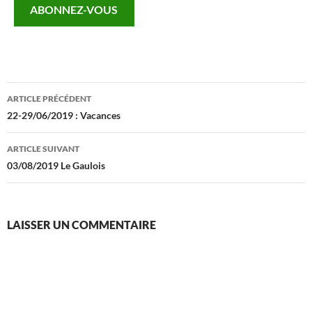
ABONNEZ-VOUS
mail…
Navigation
ARTICLE PRÉCÉDENT
des
22-29/06/2019 : Vacances
articles
ARTICLE SUIVANT
03/08/2019 Le Gaulois
LAISSER UN COMMENTAIRE