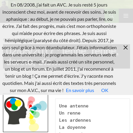
Aller
En 08/2008, j’ai fait un AVC. Je suis resté 5 jours
au
Recherche
inconscient chez moi, avant de recevoir des soins. Je suis
L'A.V.C.
contenu
aphasique : au début, je ne pouvais pas parler, lire, ou
MENU
écrire. J’ai fait des progrès, mais c’est mon orthophoniste
PRINCI
qui m’aide pour écrire des phrases. Je suis aussi
ORTHOPHONISTE
hémiplégique (paralysé du côté droit). Depuis 2017, je
sors seul grâce à mon déambulateur. J’étais informaticien
02/05/2017 : tenne, renne,
dans une université : je programmais les serveurs web et
denne, etc…
les serveurs e-mail. J'avais aussi créé un site personnel,
un blog et un forum. En juillet 2011, j'ai recommencé à
IMAGE
2017-05-02
LAURENT B.
LAISSER UN
tenir un blog ! Ça me permet d'écrire. J'y raconte mon
COMMENTAIRE
quotidien. Mais j'ai aussi écrit des textes très personnels
sur mon A.V.C., sur ma vie !
En savoir plus
OK
Une antenne

Un renne

Les ardennes

La doyenne
