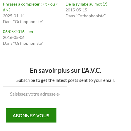
Phrases à compléter : « t » ou «
De la syllabe au mot (7)
d » ?
2015-05-15
2025-01-14
Dans "Orthophoniste"
Dans "Orthophoniste"
06/05/2016 : ien
2016-05-06
Dans "Orthophoniste"
En savoir plus sur L'A.V.C.
Subscribe to get the latest posts sent to your email.
Saisissez
votre
adresse
e-
ABONNEZ-VOUS
mail…