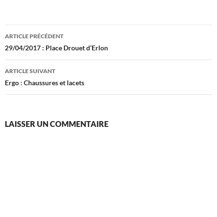
Navigation
ARTICLE PRÉCÉDENT
des
29/04/2017 : Place Drouet d’Erlon
articles
ARTICLE SUIVANT
Ergo : Chaussures et lacets
LAISSER UN COMMENTAIRE