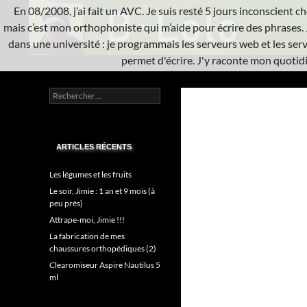
Aller
En 08/2008, j’ai fait un AVC. Je suis resté 5 jours inconscient che
au
mais c’est mon orthophoniste qui m’aide pour écrire des phrases. 
contenu
dans une université : je programmais les serveurs web et les serve
permet d'écrire. J'y raconte mon quotidie
Recherche
L'A.V.C.
Rechercher :
Informatique système
ARTICLES RÉCENTS
Les légumes et les fruits
Le soir, Jimie : 1 an et 9 mois (à
peu près)
Attrape-moi, Jimie !!!
La fabrication de mes
chaussures orthopédiques (2)
Clearomiseur Aspire Nautilus 5
ml