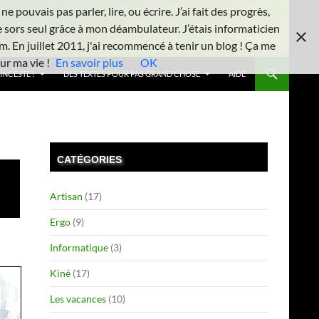
 pouvais pas parler, lire, ou écrire. J’ai fait des progrès,
e sors seul grâce à mon déambulateur. J’étais informaticien
m. En juillet 2011, j'ai recommencé à tenir un blog ! Ça me
ur ma vie !
En savoir plus
OK
INCESTE !
DES TEXTES POUR PAS GRAND CHOSE
AIDE
CATÉGORIES
Artisan
(17)
Ergo
(9)
Informatique
(3)
Kiné
(17)
Les vacances
(10)