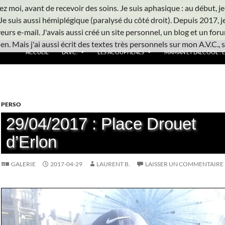
z moi, avant de recevoir des soins. Je suis aphasique : au début, je ne
Je suis aussi hémiplégique (paralysé du côté droit). Depuis 2017, j
urs e-mail. J'avais aussi créé un site personnel, un blog et un foru
n. Mais j'ai aussi écrit des textes très personnels sur mon A.V.C., s
ACCUEIL
L’A.V.C.
LES ACOUPHÈNES
MAMAN ET L’ALCOOL : L’
PERSO
29/04/2017 : Place Drouet
d’Erlon
GALERIE
2017-04-29
LAURENT B.
LAISSER UN COMMENTAIRE