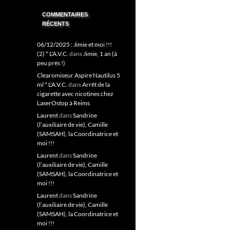
COMMENTAIRES
RÉCENTS
06/12/2025 : Jimie et moi !!!
(2) * L'A.V.C.
dans
Jimie, 1 an (à
peu près !)
Clearomiseur Aspire Nautilus 5
ml * L'A.V.C.
dans
Arrêt de la
cigarette avec nicotines chez
LaserOstop à Reims
Laurent
dans
Sandrine
(l’auxiliaire de vie), Camille
(SAMSAH), la Coordinatrice et
moi !!!
Laurent
dans
Sandrine
(l’auxiliaire de vie), Camille
(SAMSAH), la Coordinatrice et
moi !!!
Laurent
dans
Sandrine
(l’auxiliaire de vie), Camille
(SAMSAH), la Coordinatrice et
moi !!!