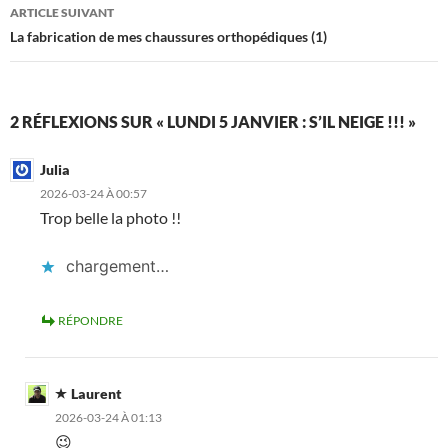
articles
ARTICLE SUIVANT
La fabrication de mes chaussures orthopédiques (1)
2 RÉFLEXIONS SUR « LUNDI 5 JANVIER : S’IL NEIGE !!! »
Julia
2026-03-24 À 00:57
Trop belle la photo !!
chargement…
RÉPONDRE
Laurent
2026-03-24 À 01:13
😉