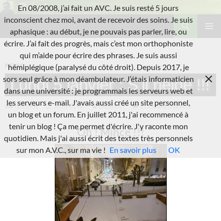
Aller
En 08/2008, j’ai fait un AVC. Je suis resté 5 jours
au
Recherche
inconscient chez moi, avant de recevoir des soins. Je suis
L'A.V.C.
contenu
aphasique : au début, je ne pouvais pas parler, lire, ou
MENU
écrire. J’ai fait des progrès, mais c’est mon orthophoniste
PRINCI
qui m’aide pour écrire des phrases. Je suis aussi
PERSO
hémiplégique (paralysé du côté droit). Depuis 2017, je
sors seul grâce à mon déambulateur. J’étais informaticien
Lundi 5 janvier : S’il neige !!!
dans une université : je programmais les serveurs web et
les serveurs e-mail. J'avais aussi créé un site personnel,
GALERIE
2026-01-05
LAURENT
2 COMMENTAIRES
un blog et un forum. En juillet 2011, j'ai recommencé à
tenir un blog ! Ça me permet d'écrire. J'y raconte mon
Oh ! Mince !!!
quotidien. Mais j'ai aussi écrit des textes très personnels
sur mon A.V.C., sur ma vie !
En savoir plus
OK