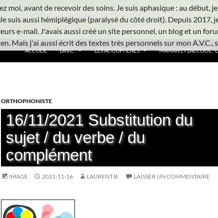
z moi, avant de recevoir des soins. Je suis aphasique : au début, je ne
Je suis aussi hémiplégique (paralysé du côté droit). Depuis 2017, j
urs e-mail. J'avais aussi créé un site personnel, un blog et un foru
n. Mais j'ai aussi écrit des textes très personnels sur mon A.V.C., s
ACCUEIL
L’A.V.C.
LES ACOUPHÈNES
MAMAN ET L’ALCOOL : L’
ORTHOPHONISTE
16/11/2021 Substitution du
sujet / du verbe / du
complément
IMAGE
2021-11-16
LAURENT B.
LAISSER UN COMMENTAIRE