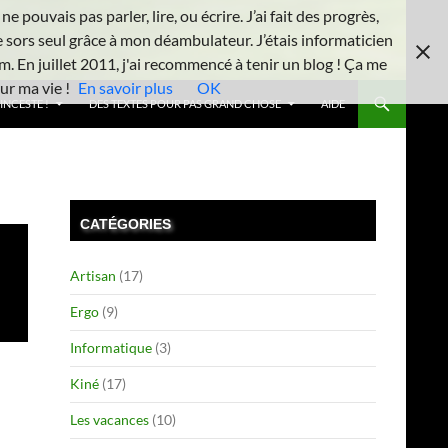
 pouvais pas parler, lire, ou écrire. J’ai fait des progrès,
e sors seul grâce à mon déambulateur. J’étais informaticien
m. En juillet 2011, j'ai recommencé à tenir un blog ! Ça me
ur ma vie !
En savoir plus
OK
INCESTE !
DES TEXTES POUR PAS GRAND CHOSE
AIDE
CATÉGORIES
Artisan
(17)
Ergo
(9)
Informatique
(3)
Kiné
(17)
Les vacances
(10)