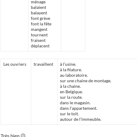
ménage
balaient
balayent
font grève
font la fête
mangent
tournent
fraisent
déplacent
Les ouvriers
travaillent
à l’usine.
à la filature.
au laboratoire.
sur une chaine de montage.
à la chaine.
en Belgique.
sur la route.
dans le magasin.
dans l’appartement.
sur le toit.
autour de l’immeuble.
Très bien 😉