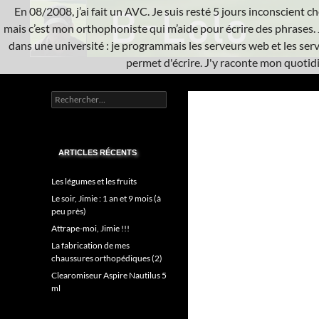
Aller
En 08/2008, j’ai fait un AVC. Je suis resté 5 jours inconscient che
au
mais c’est mon orthophoniste qui m’aide pour écrire des phrases. 
contenu
dans une université : je programmais les serveurs web et les serve
permet d'écrire. J'y raconte mon quotidie
Recherche
L'A.V.C.
Rechercher :
Informatique système
ARTICLES RÉCENTS
Les légumes et les fruits
Le soir, Jimie : 1 an et 9 mois (à
peu près)
Attrape-moi, Jimie !!!
La fabrication de mes
chaussures orthopédiques (2)
Clearomiseur Aspire Nautilus 5
ml