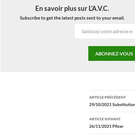
En savoir plus sur L'A.V.C.
Subscribe to get the latest posts sent to your email.
Saisissez
votre
adresse
e-
ABONNEZ-VOUS
mail…
Navigation
ARTICLE PRÉCÉDENT
des
29/10/2021 Substitution
articles
ARTICLE SUIVANT
26/11/2021 Pfizer