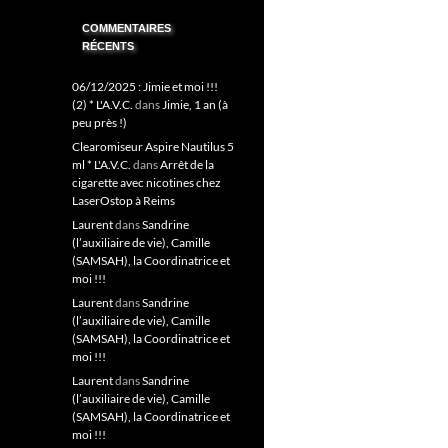
COMMENTAIRES
RÉCENTS
06/12/2025 : Jimie et moi !!!
(2) * L'A.V.C.
dans
Jimie, 1 an (à
peu près !)
Clearomiseur Aspire Nautilus 5
ml * L'A.V.C.
dans
Arrêt de la
cigarette avec nicotines chez
LaserOstop à Reims
Laurent
dans
Sandrine
(l’auxiliaire de vie), Camille
(SAMSAH), la Coordinatrice et
moi !!!
Laurent
dans
Sandrine
(l’auxiliaire de vie), Camille
(SAMSAH), la Coordinatrice et
moi !!!
Laurent
dans
Sandrine
(l’auxiliaire de vie), Camille
(SAMSAH), la Coordinatrice et
moi !!!