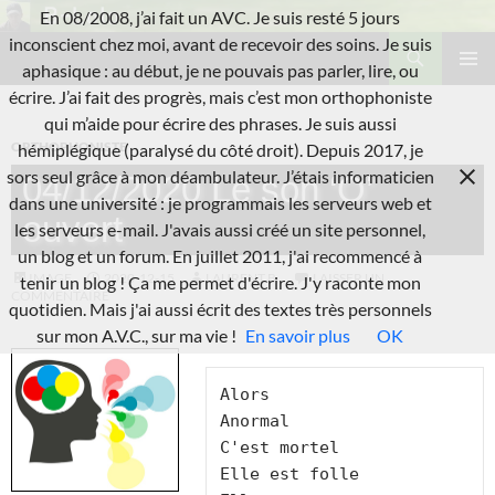
Aller
En 08/2008, j’ai fait un AVC. Je suis resté 5 jours
au
Recherche
inconscient chez moi, avant de recevoir des soins. Je suis
L'A.V.C.
contenu
aphasique : au début, je ne pouvais pas parler, lire, ou
MENU
écrire. J’ai fait des progrès, mais c’est mon orthophoniste
PRINCI
qui m’aide pour écrire des phrases. Je suis aussi
ORTHOPHONISTE
hémiplégique (paralysé du côté droit). Depuis 2017, je
sors seul grâce à mon déambulateur. J’étais informaticien
04/12/2020 Le son ‘O’
dans une université : je programmais les serveurs web et
ouvert
les serveurs e-mail. J'avais aussi créé un site personnel,
un blog et un forum. En juillet 2011, j'ai recommencé à
IMAGE
2020-12-15
LAURENT B.
LAISSER UN
tenir un blog ! Ça me permet d'écrire. J'y raconte mon
COMMENTAIRE
quotidien. Mais j'ai aussi écrit des textes très personnels
sur mon A.V.C., sur ma vie !
En savoir plus
OK
Alors
Anormal
C'est mortel
Elle est folle