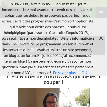
Aller
En 08/2008, j’ai fait un AVC. Je suis resté 5 jours
au
Recherche
inconscient chez moi, avant de recevoir des soins. Je suis
L'A.V.C.
contenu
aphasique : au début, je ne pouvais pas parler, lire, ou
MENU
écrire. J’ai fait des progrès, mais c’est mon orthophoniste
PRINCI
qui m’aide pour écrire des phrases. Je suis aussi
PERSO
hémiplégique (paralysé du côté droit). Depuis 2017, je
sors seul grâce à mon déambulateur. J’étais informaticien
Aujourd’hui, je me suis
dans une université : je programmais les serveurs web et
coupé les cheveux
les serveurs e-mail. J'avais aussi créé un site personnel,
un blog et un forum. En juillet 2011, j'ai recommencé à
GALERIE
2020-10-07
LAURENT B.
LAISSER UN
tenir un blog ! Ça me permet d'écrire. J'y raconte mon
COMMENTAIRE
quotidien. Mais j'ai aussi écrit des textes très personnels
sur mon A.V.C., sur ma vie !
En savoir plus
OK
C’est Muriel de l’ARADORA qui me les a
couper !