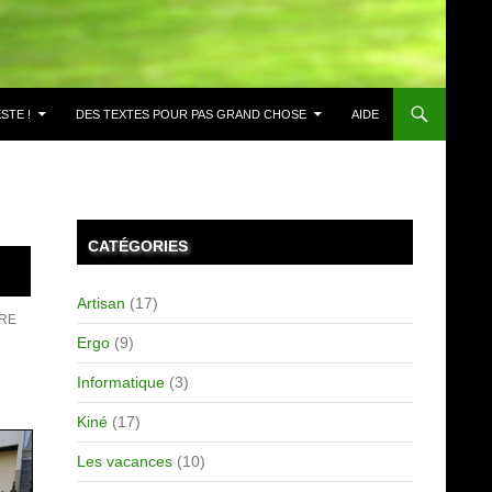
STE !
DES TEXTES POUR PAS GRAND CHOSE
AIDE
CATÉGORIES
Artisan
(17)
IRE
Ergo
(9)
Informatique
(3)
Kiné
(17)
Les vacances
(10)