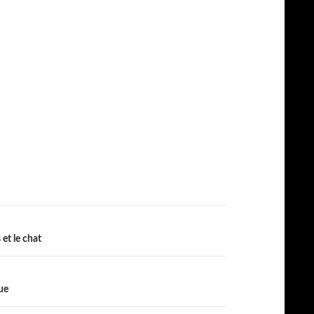
et le chat
ue