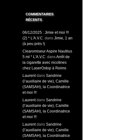
COMMENTAIRES
RÉCENTS
06/12/2025 : Jimie et moi !!!
(2) * L'A.V.C.
dans
Jimie, 1 an
(à peu près !)
Clearomiseur Aspire Nautilus
5 ml * L'A.V.C.
dans
Arrêt de
la cigarette avec nicotines
chez LaserOstop à Reims
Laurent
dans
Sandrine
(l’auxiliaire de vie), Camille
(SAMSAH), la Coordinatrice
et moi !!!
Laurent
dans
Sandrine
(l’auxiliaire de vie), Camille
(SAMSAH), la Coordinatrice
et moi !!!
Laurent
dans
Sandrine
(l’auxiliaire de vie), Camille
(SAMSAH), la Coordinatrice