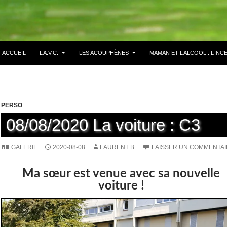
ACCUEIL
L’A.V.C.
LES ACOUPHÈNES
MAMAN ET L’ALCOOL : L’INCE
PERSO
08/08/2020 La voiture : C3
GALERIE
2020-08-08
LAURENT B.
LAISSER UN COMMENTA
Ma sœur est venue avec sa nouvelle
voiture !