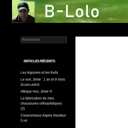
Aller
au
contenu
Recherche
L'A.V.C.
Rechercher :
Informatique système
ARTICLES RÉCENTS
Les légumes et les fruits
Le soir, Jimie : 1 an et 9 mois
(à peu près)
Attrape-moi, Jimie !!!
La fabrication de mes
chaussures orthopédiques
(2)
Clearomiseur Aspire Nautilus
5 ml