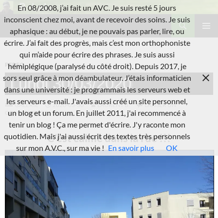
Aller
En 08/2008, j’ai fait un AVC. Je suis resté 5 jours
au
Recherche
inconscient chez moi, avant de recevoir des soins. Je suis
L'A.V.C.
contenu
aphasique : au début, je ne pouvais pas parler, lire, ou
MENU
écrire. J’ai fait des progrès, mais c’est mon orthophoniste
PRINCI
qui m’aide pour écrire des phrases. Je suis aussi
PERSO
hémiplégique (paralysé du côté droit). Depuis 2017, je
sors seul grâce à mon déambulateur. J’étais informaticien
Lundi 30/03/2020
dans une université : je programmais les serveurs web et
les serveurs e-mail. J'avais aussi créé un site personnel,
GALERIE
2020-03-30
LAURENT B.
LAISSER UN
un blog et un forum. En juillet 2011, j'ai recommencé à
COMMENTAIRE
tenir un blog ! Ça me permet d'écrire. J'y raconte mon
C’est calme dans la rue !!!
quotidien. Mais j'ai aussi écrit des textes très personnels
sur mon A.V.C., sur ma vie !
En savoir plus
OK