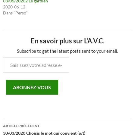
03/06/20202 Le gardien
2020-06-12
Dans "Perso"
En savoir plus sur L'A.V.C.
Subscribe to get the latest posts sent to your email.
Saisissez
votre
adresse
e-
ABONNEZ-VOUS
mail…
Navigation
ARTICLE PRÉCÉDENT
des
30/03/2020 Choisis le mot qui convient (p/t)