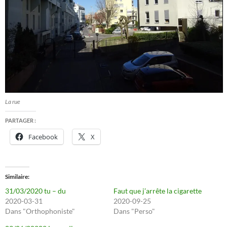
La rue
PARTAGER :
Facebook
X
Similaire
31/03/2020 tu – du
Faut que j’arrête la cigarette
2020-03-31
2020-09-25
Dans "Orthophoniste"
Dans "Perso"