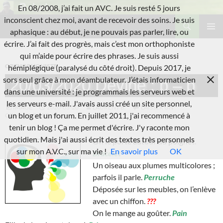
Aller
En 08/2008, j’ai fait un AVC. Je suis resté 5 jours
au
Recherche
inconscient chez moi, avant de recevoir des soins. Je suis
L'A.V.C.
contenu
aphasique : au début, je ne pouvais pas parler, lire, ou
MENU
écrire. J’ai fait des progrès, mais c’est mon orthophoniste
PRINCI
qui m’aide pour écrire des phrases. Je suis aussi
ORTHOPHONISTE
hémiplégique (paralysé du côté droit). Depuis 2017, je
sors seul grâce à mon déambulateur. J’étais informaticien
20/03/2020 Devine : p – b
dans une université : je programmais les serveurs web et
les serveurs e-mail. J'avais aussi créé un site personnel,
IMAGE
2020-03-20
LAURENT B.
LAISSER UN
un blog et un forum. En juillet 2011, j'ai recommencé à
COMMENTAIRE
tenir un blog ! Ça me permet d'écrire. J'y raconte mon
quotidien. Mais j'ai aussi écrit des textes très personnels
On le porte autour du poignet.
sur mon A.V.C., sur ma vie !
En savoir plus
OK
Bracelet
Un oiseau aux plumes multicolores ;
parfois il parle.
Perruche
Déposée sur les meubles, on l’enlève
avec un chiffon.
???
On le mange au goûter.
Pain