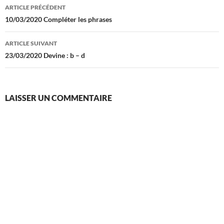
Navigation
ARTICLE PRÉCÉDENT
des
10/03/2020 Compléter les phrases
articles
ARTICLE SUIVANT
23/03/2020 Devine : b – d
LAISSER UN COMMENTAIRE