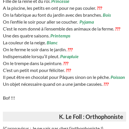
Fille de la reine et du roi.
Princesse
A la piscine, les petits en ont pour ne pas couler.
???
On la fabrique au font du jardin avec des branches.
Bois
On l’enfile le soir pour aller se coucher.
Pyjama
C’est le nom donné à l’ensemble des animaux de la ferme.
???
Une des quatre saisons.
Printemps
La couleur de la neige.
Blanc
On le ferme le soir dans le jardin.
???
Indispensable lorsqu’il pleut.
Parapluie
On le trempe dans la peinture.
???
C’est un petit mot pour féliciter.
???
Il peut être en chocolat pour Pâques sinon on le pêche.
Poisson
Un objet nécessaire quand on a une jambe cassées.
???
Bof !!!
K. Le Foll : Orthophoniste
(Coronavirus : Je ne vais pas chez l’orthophoniste !)