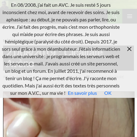
Aller
En 08/2008, j’ai fait un AVC. Je suis resté 5 jours
au
Recherche
inconscient chez moi, avant de recevoir des soins. Je suis
L'A.V.C.
contenu
aphasique : au début, je ne pouvais pas parler, lire, ou
MENU
écrire. J’ai fait des progrès, mais c’est mon orthophoniste
PRINCI
qui m’aide pour écrire des phrases. Je suis aussi
MÉDECIN / PROFESSEUR
,
PERSO
hémiplégique (paralysé du côté droit). Depuis 2017, je
sors seul grâce à mon déambulateur. J’étais informaticien
21/08/2019 : Cicalfate
dans une université : je programmais les serveurs web et
Avène
les serveurs e-mail. J'avais aussi créé un site personnel,
un blog et un forum. En juillet 2011, j'ai recommencé à
GALERIE
2019-08-21
LAURENT B.
UN COMMENTAIRE
tenir un blog ! Ça me permet d'écrire. J'y raconte mon
quotidien. Mais j'ai aussi écrit des textes très personnels
sur mon A.V.C., sur ma vie !
En savoir plus
OK