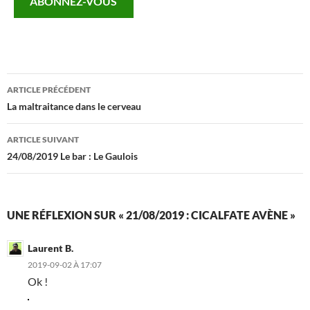
ABONNEZ-VOUS
mail…
Navigation
ARTICLE PRÉCÉDENT
des
La maltraitance dans le cerveau
articles
ARTICLE SUIVANT
24/08/2019 Le bar : Le Gaulois
UNE RÉFLEXION SUR « 21/08/2019 : CICALFATE AVÈNE »
Laurent B.
2019-09-02 À 17:07
Ok !